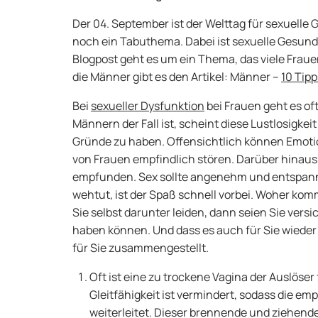
Der 04. September ist der Welttag für sexuelle
noch ein Tabuthema. Dabei ist sexuelle Gesund
Blogpost geht es um ein Thema, das viele Fraue
die Männer gibt es den Artikel: Männer –
10 Tip
Bei
sexueller Dysfunktion
bei Frauen geht es of
Männern der Fall ist, scheint diese Lustlosigk
Gründe zu haben. Offensichtlich können Emoti
von Frauen empfindlich stören. Darüber hinaus
empfunden. Sex sollte angenehm und entspann
wehtut, ist der Spaß schnell vorbei. Woher k
Sie selbst darunter leiden, dann seien Sie ve
haben können. Und dass es auch für Sie wieder
für Sie zusammengestellt.
Oft ist eine zu trockene Vagina der Auslöse
Gleitfähigkeit ist vermindert, sodass die e
weiterleitet. Dieser brennende und ziehend