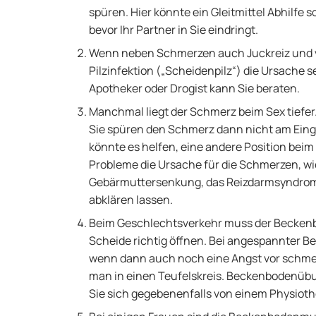
spüren. Hier könnte ein Gleitmittel Abhilfe 
bevor Ihr Partner in Sie eindringt.
Wenn neben Schmerzen auch Juckreiz und ve
Pilzinfektion („Scheidenpilz“) die Ursache s
Apotheker oder Drogist kann Sie beraten.
Manchmal liegt der Schmerz beim Sex tiefer.
Sie spüren den Schmerz dann nicht am Eingan
könnte es helfen, eine andere Position beim
Probleme die Ursache für die Schmerzen, wie
Gebärmuttersenkung, das Reizdarmsyndrom o
abklären lassen.
Beim Geschlechtsverkehr muss der Beckenbo
Scheide richtig öffnen. Bei angespannter 
wenn dann auch noch eine Angst vor schm
man in einen Teufelskreis. Beckenbodenübu
Sie sich gegebenenfalls von einem Physiot