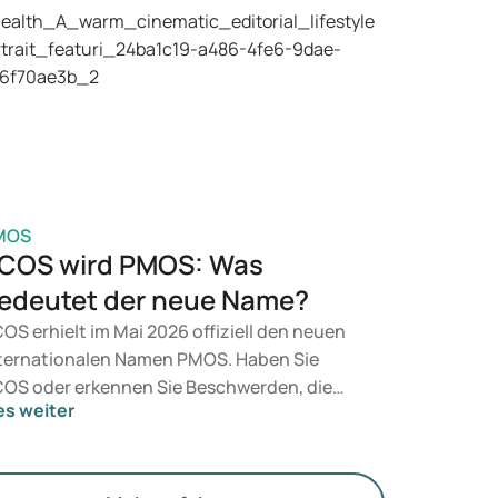
dikamente wie Mounjaro und Wegovy in
tracht. Welche Behandlung für Sie geeignet
t, entscheidet ein Arzt auf Grundlage Ihrer
sundheit, Ihres BMI und Ihres
edikamentenkonsums.
MOS
COS wird PMOS: Was
edeutet der neue Name?
OS erhielt im Mai 2026 offiziell den neuen
ternationalen Namen PMOS. Haben Sie
OS oder erkennen Sie Beschwerden, die
es weiter
zu passen? Medizinisch ändert sich
nächst nichts. Der neue Begriff legt jedoch
hr Gewicht auf Hormone, den Stoffwechsel