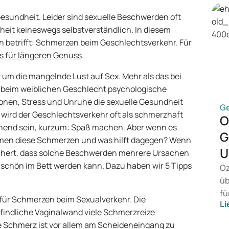
 Gesundheit. Leider sind sexuelle Beschwerden oft
heit keineswegs selbstverständlich. In diesem
n betrifft: Schmerzen beim Geschlechtsverkehr. Für
ps für längeren Genuss
.
t um die mangelnde Lust auf Sex. Mehr als das bei
eit beim weiblichen Geschlecht psychologische
onen, Stress und Unruhe die sexuelle Gesundheit
G
 wird der Geschlechtsverkehr oft als schmerzhaft
O
end sein, kurzum: Spaß machen. Aber wenn es
G
ommen diese Schmerzen und was hilft dagegen? Wenn
U
rsichert, dass solche Beschwerden mehrere Ursachen
 schön im Bett werden kann. Dazu haben wir 5 Tipps
Oz
üb
fü
r für Schmerzen beim Sexualverkehr. Die
Li
vo
mpfindliche Vaginalwand viele Schmerzreize
Ge
e Schmerz ist vor allem am Scheideneingang zu