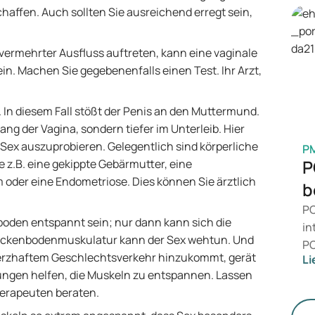
Me
schaffen. Auch sollten Sie ausreichend erregt sein,
Be
is
rmehrter Ausfluss auftreten, kann eine vaginale
Ge
ein. Machen Sie gegebenenfalls einen Test. Ihr Arzt,
M
 In diesem Fall stößt der Penis an den Muttermund.
g der Vagina, sondern tiefer im Unterleib. Hier
 Sex auszuprobieren. Gelegentlich sind körperliche
P
P
 z.B. eine gekippte Gebärmutter, eine
der eine Endometriose. Dies können Sie ärztlich
b
PC
den entspannt sein; nur dann kann sich die
in
Beckenbodenmuskulatur kann der Sex wehtun. Und
PC
erzhaftem Geschlechtsverkehr hinzukommt, gerät
Li
da
ngen helfen, die Muskeln zu entspannen. Lassen
zu
herapeuten beraten.
me