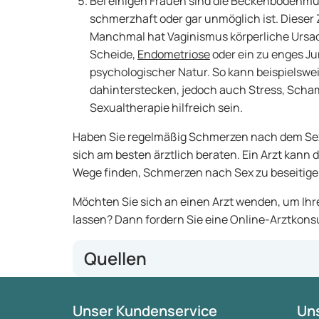
Bei einigen Frauen sind die Beckenbodenmu
schmerzhaft oder gar unmöglich ist. Dieser 
Manchmal hat Vaginismus körperliche Ursac
Scheide,
Endometriose
oder ein zu enges J
psychologischer Natur. So kann beispielswe
dahinterstecken, jedoch auch Stress, Scham
Sexualtherapie hilfreich sein.
Haben Sie regelmäßig Schmerzen nach dem Sex 
sich am besten ärztlich beraten. Ein Arzt kann
Wege finden, Schmerzen nach Sex zu beseitige
Möchten Sie sich an einen Arzt wenden, um I
lassen? Dann fordern Sie eine Online-Arztkonsu
Quellen
Thuisarts.nl
Unser Kundenservice
Uns
Vaginisme.nl