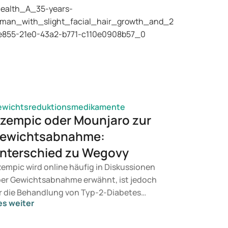
ewichtsreduktionsmedikamente
zempic oder Mounjaro zur
ewichtsabnahme:
nterschied zu Wegovy
empic wird online häufig in Diskussionen
er Gewichtsabnahme erwähnt, ist jedoch
r die Behandlung von Typ-2-Diabetes
es weiter
rgesehen. Suchen Sie eine Therapie zur
wichtskontrolle, kommen eher