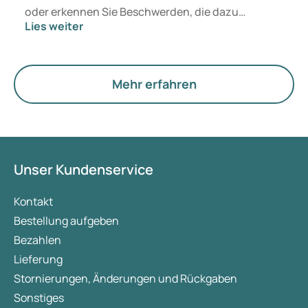
oder erkennen Sie Beschwerden, die dazu
Lies weiter
passen? Medizinisch ändert sich zunächst nichts.
Der neue Begriff legt jedoch mehr Gewicht auf
Hormone, den Stoffwechsel und die Funktion der
Eierstöcke.
Mehr erfahren
Unser Kundenservice
Kontakt
Bestellung aufgeben
Bezahlen
Lieferung
Stornierungen, Änderungen und Rückgaben
Sonstiges