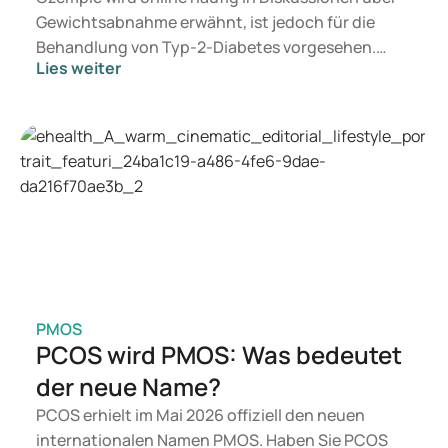
Gewichtsabnahme erwähnt, ist jedoch für die
Behandlung von Typ-2-Diabetes vorgesehen.
Lies weiter
Suchen Sie eine Therapie zur Gewichtskontrolle,
kommen eher Medikamente wie Mounjaro und
Wegovy in Betracht. Welche Behandlung für Sie
geeignet ist, entscheidet ein Arzt auf Grundlage
Ihrer Gesundheit, Ihres BMI und Ihres
Medikamentenkonsums.
PMOS
PCOS wird PMOS: Was bedeutet
der neue Name?
PCOS erhielt im Mai 2026 offiziell den neuen
internationalen Namen PMOS. Haben Sie PCOS