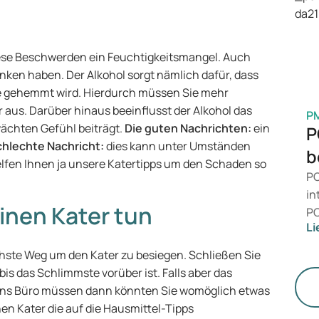
is
Ge
M
iese Beschwerden ein Feuchtigkeitsmangel. Auch
nken haben. Der Alkohol sorgt nämlich dafür, dass
se gehemmt wird. Hierdurch müssen Sie mehr
 aus. Darüber hinaus beeinflusst der Alkohol das
P
chten Gefühl beiträgt.
Die guten Nachrichten:
ein
P
chlechte Nachricht:
dies kann unter Umständen
b
elfen Ihnen ja unsere Katertipps um den Schaden so
PC
in
nen Kater tun
PC
Li
da
zu
chste Weg um den Kater zu besiegen. Schließen Sie
me
bis das Schlimmste vorüber ist. Falls aber das
un
er ins Büro müssen dann könnten Sie womöglich etwas
nen Kater die auf die Hausmittel-Tipps