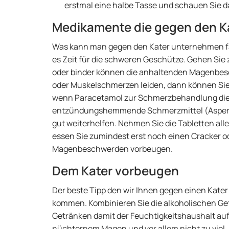
erstmal eine halbe Tasse und schauen Sie d
Medikamente die gegen den Ka
Was kann man gegen den Kater unternehmen fal
es Zeit für die schweren Geschütze. Gehen 
oder binder können die anhaltenden Magenbesch
oder Muskelschmerzen leiden, dann können Sie
wenn Paracetamol zur Schmerzbehandlung die 
entzündungshemmende Schmerzmittel (Asperin, 
gut weiterhelfen. Nehmen Sie die Tabletten al
essen Sie zumindest erst noch einen Cracker od
Magenbeschwerden vorbeugen.
Dem Kater vorbeugen
Der beste Tipp den wir Ihnen gegen einen Kater 
kommen. Kombinieren Sie die alkoholischen Ge
Getränken damit der Feuchtigkeitshaushalt auf 
nüchternem Magen und vor allem nicht zu viel