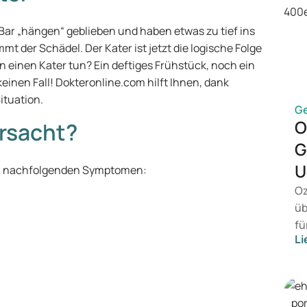
Bar „hängen“ geblieben und haben etwas zu tief ins
 der Schädel. Der Kater ist jetzt die logische Folge
 einen Kater tun? Ein deftiges Frühstück, noch ein
einen Fall! Dokteronline.com hilft Ihnen, dank
ituation.
G
O
ursacht?
G
U
en nachfolgenden Symptomen:
Oz
üb
fü
Li
vo
Ge
Me
Be