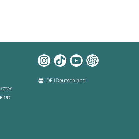
DE | Deutschland
Ärzten
eirat