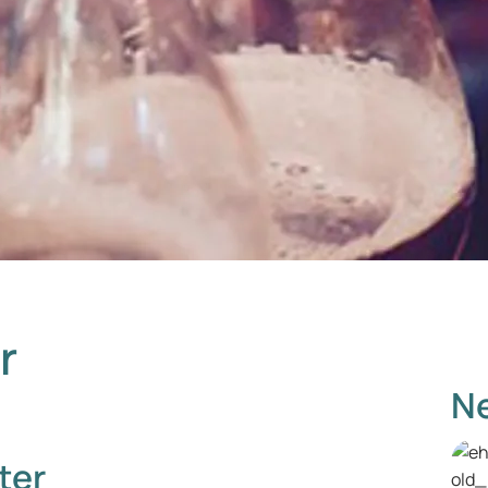
r
Ne
ter