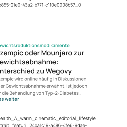
ewichtsreduktionsmedikamente
zempic oder Mounjaro zur
ewichtsabnahme:
nterschied zu Wegovy
empic wird online häufig in Diskussionen
er Gewichtsabnahme erwähnt, ist jedoch
r die Behandlung von Typ-2-Diabetes
es weiter
rgesehen. Suchen Sie eine Therapie zur
wichtskontrolle, kommen eher
dikamente wie Mounjaro und Wegovy in
tracht. Welche Behandlung für Sie geeignet