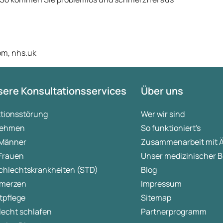
om, nhs.uk
ere Konsultationsservices
Über uns
ktionsstörung
Wer wir sind
ehmen
So funktioniert's
 Männer
Zusammenarbeit mit 
 Frauen
Unser medizinischer B
chlechtskrankheiten (STD)
Blog
merzen
Impressum
tpflege
Sitemap
lecht schlafen
Partnerprogramm