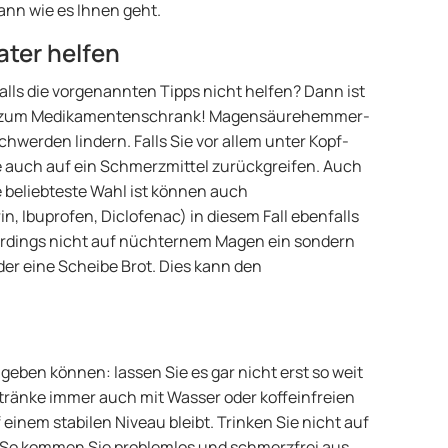
ann wie es Ihnen geht.
ter helfen
ls die vorgenannten Tipps nicht helfen? Dann ist
Sie zum Medikamentenschrank! Magensäurehemmer-
werden lindern. Falls Sie vor allem unter Kopf-
 auch auf ein Schmerzmittel zurückgreifen. Auch
beliebteste Wahl ist können auch
Ibuprofen, Diclofenac) in diesem Fall ebenfalls
lerdings nicht auf nüchternem Magen ein sondern
er eine Scheibe Brot. Dies kann den
geben können: lassen Sie es gar nicht erst so weit
tränke immer auch mit Wasser oder koffeinfreien
einem stabilen Niveau bleibt. Trinken Sie nicht auf
. So kommen Sie problemlos und schmerzfrei aus