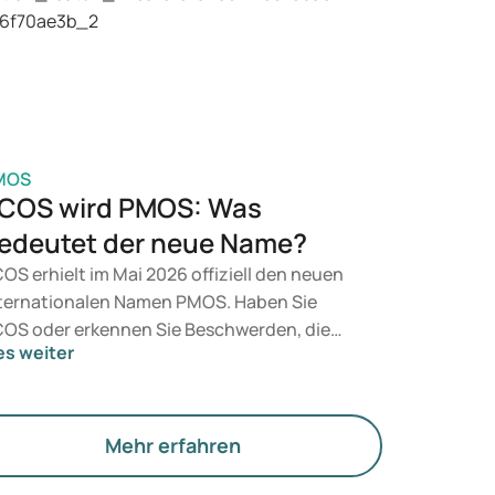
t, entscheidet ein Arzt auf Grundlage Ihrer
sundheit, Ihres BMI und Ihres
edikamentenkonsums.
MOS
COS wird PMOS: Was
edeutet der neue Name?
OS erhielt im Mai 2026 offiziell den neuen
ternationalen Namen PMOS. Haben Sie
OS oder erkennen Sie Beschwerden, die
es weiter
zu passen? Medizinisch ändert sich
nächst nichts. Der neue Begriff legt jedoch
hr Gewicht auf Hormone, den Stoffwechsel
d die Funktion der Eierstöcke.
Mehr erfahren