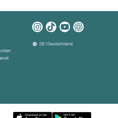
DE | Deutschland
Ärzten
eirat