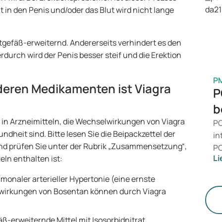
is
t in den Penis und/oder das Blut wird nicht lange
Ge
M
lutgefäß-erweiternd. Andererseits verhindert es den
durch wird der Penis besser steif und die Erektion
P
deren Medikamenten ist Viagra
P
b
fe in Arzneimitteln, die Wechselwirkungen von Viagra
PC
dheit sind. Bitte lesen Sie die Beipackzettel der
in
d prüfen Sie unter der Rubrik „Zusammensetzung“,
PC
Li
eln enthalten ist:
da
zu
monaler arterieller Hypertonie (eine ernste
me
nwirkungen von Bosentan können durch Viagra
un
äß-erweiternde Mittel mit Isosorbidnitrat,