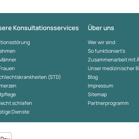
ere Konsultationsservices
Über uns
ktionsstörung
Wer wir sind
ehmen
So funktioniert's
 Männer
Zusammenarbeit mit 
 Frauen
Unser medizinischer B
chlechtskrankheiten (STD)
Blog
merzen
Impressum
tpflege
Sitemap
lecht schlafen
Partnerprogramm
tige Dienste