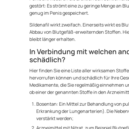
gestört: Es strömt eine zu geringe Menge an Blu
genug im Penis gespeichert.
Sildenafil wirkt zweifach. Einerseits wirkt es B
Abbau von Blutgefäß-erweiternden Stoffen. Hier
bleibt länger erhalten.
In Verbindung mit welchen an
schädlich?
Hier finden Sie eine Liste aller wirksamen Stof
hervorrufen können und schädlich für Ihre Gesun
Medikamente, die Sie regelmäßig einnehmen un
ob einer der genannten Stoffe in den Arzneimitt
Bosentan: Ein Mittel zur Behandlung von pul
Erkrankung der Lungenarterien). Die Nebe
verstärkt werden;
Arzneimittel mit Nitrat, zum Beispiel Blutgef