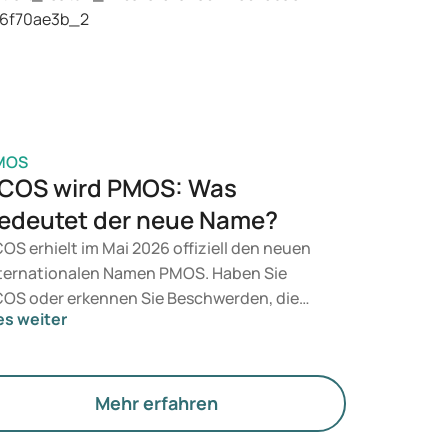
t, entscheidet ein Arzt auf Grundlage Ihrer
sundheit, Ihres BMI und Ihres
edikamentenkonsums.
MOS
COS wird PMOS: Was
edeutet der neue Name?
OS erhielt im Mai 2026 offiziell den neuen
ternationalen Namen PMOS. Haben Sie
OS oder erkennen Sie Beschwerden, die
es weiter
zu passen? Medizinisch ändert sich
nächst nichts. Der neue Begriff legt jedoch
hr Gewicht auf Hormone, den Stoffwechsel
d die Funktion der Eierstöcke.
Mehr erfahren