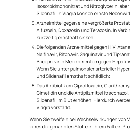
Isosorbidmononitrat und Nitroglycerin, aber
Sildenafil in Viagra können ernste Nebenwi
Arzneimittel gegen eine vergrößerte
Prosta
Alfuzosin, Doxazosin und Terazosin. In Verbi
kurzzeitig ernsthaft sinken;
Die folgenden Arzneimittel gegen
HIV
: Atana
Nelfinavir, Ritonavir, Saquinavir und Tiprana
Boceprevir in Medikamenten gegen Hepatitis
Wenn Sie unter pulmonaler arterieller Hypert
und Sildenafil ernsthaft schädlich;
Das Antibiotikum Ciprofloxacin, Clarithrom
Cimetidin und die Antipilzmittel Itraconazo
Sildenafil im Blut erhöhen. Hierdurch wer
Viagra verstärkt.
Wenn Sie zweifeln bei Wechselwirkungen von Vi
eines der genannten Stoffe in Ihrem Fall ein Pr