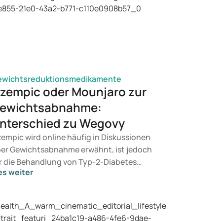
ewichtsreduktionsmedikamente
zempic oder Mounjaro zur
ewichtsabnahme:
nterschied zu Wegovy
empic wird online häufig in Diskussionen
er Gewichtsabnahme erwähnt, ist jedoch
r die Behandlung von Typ-2-Diabetes
es weiter
rgesehen. Suchen Sie eine Therapie zur
wichtskontrolle, kommen eher
dikamente wie Mounjaro und Wegovy in
tracht. Welche Behandlung für Sie geeignet