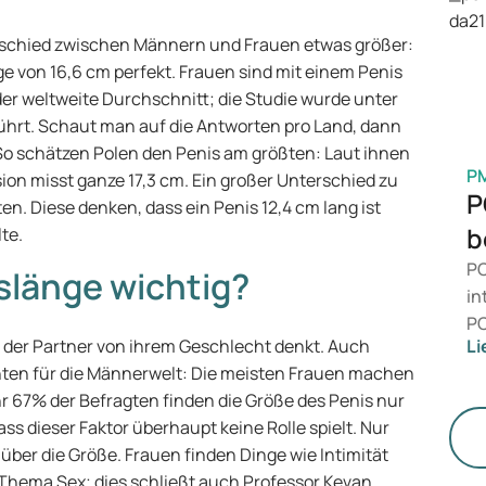
is
Ge
erschied zwischen Männern und Frauen etwas größer:
M
e von 16,6 cm perfekt. Frauen sind mit einem Penis
 der weltweite Durchschnitt; die Studie wurde unter
hrt. Schaut man auf die Antworten pro Land, dann
So schätzen Polen den Penis am größten: Laut ihnen
P
rsion misst ganze 17,3 cm. Ein großer Unterschied zu
P
en. Diese denken, dass ein Penis 12,4 cm lang ist
b
te.
PC
slänge wichtig?
in
PC
 der Partner von ihrem Geschlecht denkt. Auch
Li
da
hten für die Männerwelt: Die meisten Frauen machen
zu
r 67% der Befragten finden die Größe des Penis nur
me
ss dieser Faktor überhaupt keine Rolle spielt. Nur
un
ber die Größe. Frauen finden Dinge wie Intimität
 Thema Sex; dies schließt auch Professor Kevan