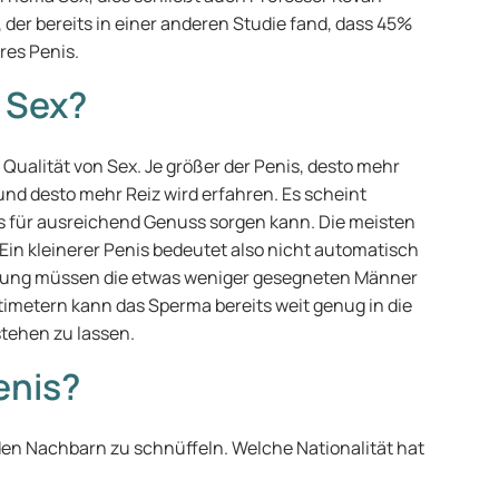
, der bereits in einer anderen Studie fand, dass 45%
res Penis.
 Sex?
 Qualität von Sex. Je größer der Penis, desto mehr
nd desto mehr Reiz wird erfahren. Es scheint
ts für ausreichend Genuss sorgen kann. Die meisten
 Ein kleinerer Penis bedeutet also nicht automatisch
htung müssen die etwas weniger gesegneten Männer
timetern kann das Sperma bereits weit genug in die
tehen zu lassen.
enis?
 den Nachbarn zu schnüffeln. Welche Nationalität hat