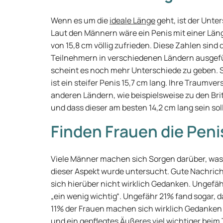
Wenn es um die
ideale Länge
geht, ist der Unt
Laut den Männern wäre ein Penis mit einer Läng
von 15,8 cm völlig zufrieden. Diese Zahlen sind
Teilnehmern in verschiedenen Ländern ausgefü
scheint es noch mehr Unterschiede zu geben. 
ist ein steifer Penis 15,7 cm lang. Ihre Traumve
anderen Ländern, wie beispielsweise zu den Brit
und dass dieser am besten 14,2 cm lang sein soll
Finden Frauen die Peni
Viele Männer machen sich Sorgen darüber, was
dieser Aspekt wurde untersucht. Gute Nachric
sich hierüber nicht wirklich Gedanken. Ungefäh
„ein wenig wichtig“. Ungefähr 21% fand sogar, da
11% der Frauen machen sich wirklich Gedanken ü
und ein gepflegtes Äußeres viel wichtiger beim