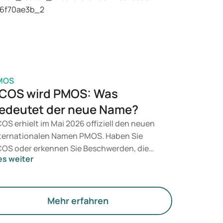
t, entscheidet ein Arzt auf Grundlage Ihrer
sundheit, Ihres BMI und Ihres
edikamentenkonsums.
MOS
COS wird PMOS: Was
edeutet der neue Name?
OS erhielt im Mai 2026 offiziell den neuen
ternationalen Namen PMOS. Haben Sie
OS oder erkennen Sie Beschwerden, die
es weiter
zu passen? Medizinisch ändert sich
nächst nichts. Der neue Begriff legt jedoch
hr Gewicht auf Hormone, den Stoffwechsel
d die Funktion der Eierstöcke.
Mehr erfahren