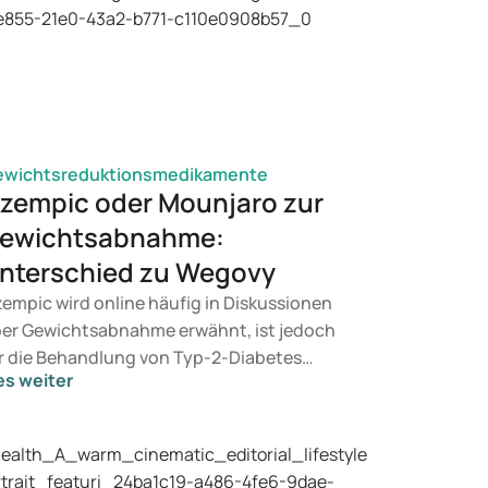
ewichtsreduktionsmedikamente
zempic oder Mounjaro zur
ewichtsabnahme:
nterschied zu Wegovy
empic wird online häufig in Diskussionen
er Gewichtsabnahme erwähnt, ist jedoch
r die Behandlung von Typ-2-Diabetes
es weiter
rgesehen. Suchen Sie eine Therapie zur
wichtskontrolle, kommen eher
dikamente wie Mounjaro und Wegovy in
tracht. Welche Behandlung für Sie geeignet