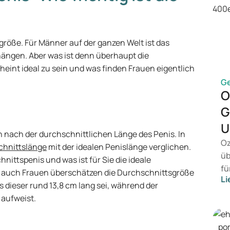
sgröße. Für Männer auf der ganzen Welt ist das
 hängen. Aber was ist denn überhaupt die
eint ideal zu sein und was finden Frauen eigentlich
G
O
G
U
 nach der durchschnittlichen Länge des Penis. In
Oz
chnittslänge
mit der idealen Penislänge verglichen.
üb
nittspenis und was ist für Sie die ideale
fü
s auch Frauen überschätzen die Durchschnittsgröße
Li
vo
s dieser rund 13,8 cm lang sei, während der
Ge
 aufweist.
Me
Be