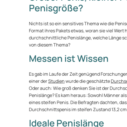
Penisgröße?
Nichts ist so ein sensitives Thema wie die Peni
Format ihres Pakets etwas, woran sie viel Wert
durchschnittliche Penislänge, welche Länge sch
von diesem Thema?
Messen ist Wissen
Es gab im Laufe der Zeit genügend Forschungen
einer der
Studien
wurde die geschätzte
Durchs
Oder auch: Wie groß denken Sie ist der Durchsch
Penislänge? Es kam heraus: Sowohl Männer al
eines steifen Penis. Die Befragten dachten, das
Durchschnittspenis im steifen Zustand 13,2 cm
Ideale Penislänge