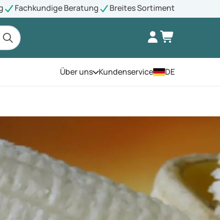
g
Fachkundige Beratung
Breites Sortiment
Über uns
Kundenservice
DE
Öffnen Sie das Menü