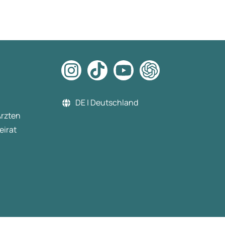
DE | Deutschland
Ärzten
eirat