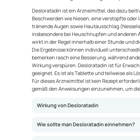
Desloratadin ist ein Arzneimittel, das dazu beit
Beschwerden wie Niesen, eine verstopfte oder 
tränende Augen sowie Hautausschlag (Nesselsuc
insbesondere bei Heuschnupfen und anderen Al
wirkt in der Regel innerhalb einer Stunde und d
Die Ergebnisse können individuell unterschied
bemerken rasch eine Besserung, während ande
Wirkung verspüren. Desloratadin ist für Erwac
geeignet. Es ist als Tablette und teilweise als L
Für dieses Arzneimittel ist kein Rezept erforderl
gemäß den Anweisungen einzunehmen, um die b
Wirkung von Desloratadin
Desloratadin gehört zu den Antihistaminika. E
Wie sollte man Desloratadin einnehmen?
Histamin, einer Substanz, die bei einer allerg
Dadurch können Beschwerden wie Niesen, Ju