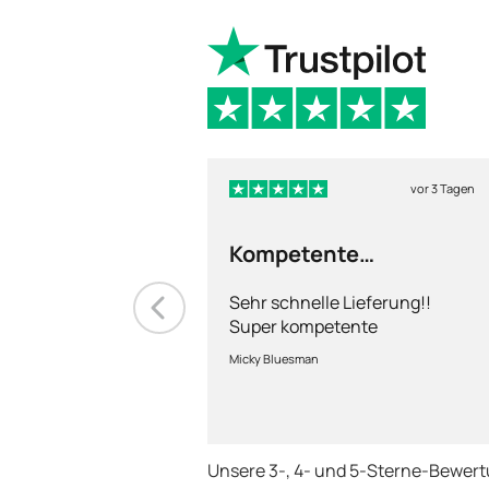
vor 3 Tagen
Kompetente
Abhandlung
Sehr schnelle Lieferung!!
Super kompetente
Abhandlung!
Micky Bluesman
Unsere 3-, 4- und 5-Sterne-Bewer