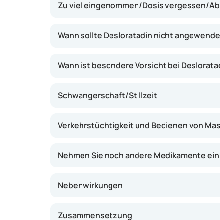
Zu viel eingenommen/Dosis vergessen/Ab
Hautausschlag gelindert werden. Desloratadi
täglichen Aktivitäten während allergischer P
Wann sollte Desloratadin nicht angewend
Wann ist besondere Vorsicht bei Deslorat
Schwangerschaft/Stillzeit
Verkehrstüchtigkeit und Bedienen von Ma
Nehmen Sie noch andere Medikamente ein
Nebenwirkungen
Zusammensetzung