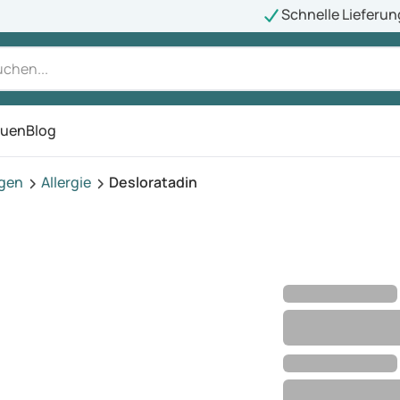
Schnelle Lieferun
auen
Blog
ü
agen
Allergie
Desloratadin