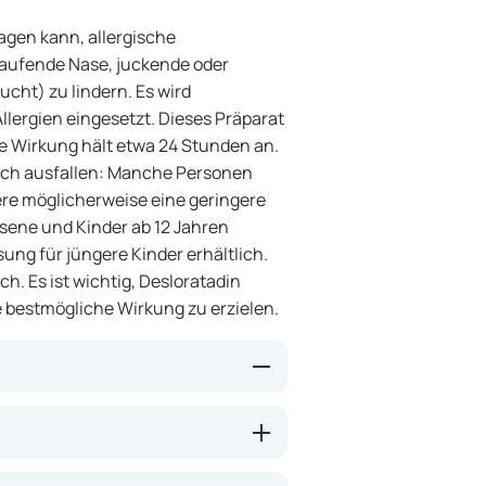
ragen kann, allergische
laufende Nase, juckende oder
ht) zu lindern. Es wird
lergien eingesetzt. Dieses Präparat
ie Wirkung hält etwa 24 Stunden an.
lich ausfallen: Manche Personen
re möglicherweise eine geringere
hsene und Kinder ab 12 Jahren
ösung für jüngere Kinder erhältlich.
ich. Es ist wichtig, Desloratadin
estmögliche Wirkung zu erzielen.
s blockiert die Wirkung von
ischen Reaktion freigesetzt wird.
ckreiz, tränende Augen und