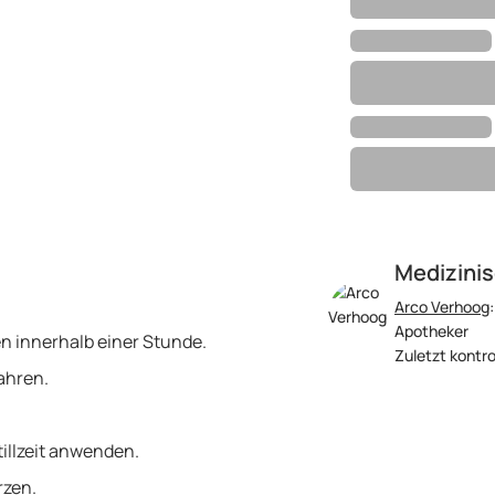
Medizinis
Arco Verhoog
Apotheker
n innerhalb einer Stunde.
Zuletzt kontro
ahren.
illzeit anwenden.
rzen.