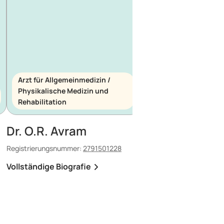
Arzt für Allgemeinmedizin /
Physikalische Medizin und
Arzt für Allgemeinme
Rehabilitation
Notfallmedizin
Dr. O.R. Avram
Dr. E. Maescu
Registrierungsnummer:
2791501228
Registrierungsnummer:
8
Vollständige Biografie
Vollständige Biografi