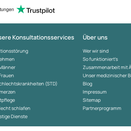
arbeitet aber mit UPS geht das
richtig fix.
tungen
ere Konsultationsservices
Über uns
ktionsstörung
Wer wir sind
ehmen
So funktioniert's
 Männer
Zusammenarbeit mit 
 Frauen
Unser medizinischer B
chlechtskrankheiten (STD)
Blog
merzen
Impressum
tpflege
Sitemap
lecht schlafen
Partnerprogramm
tige Dienste