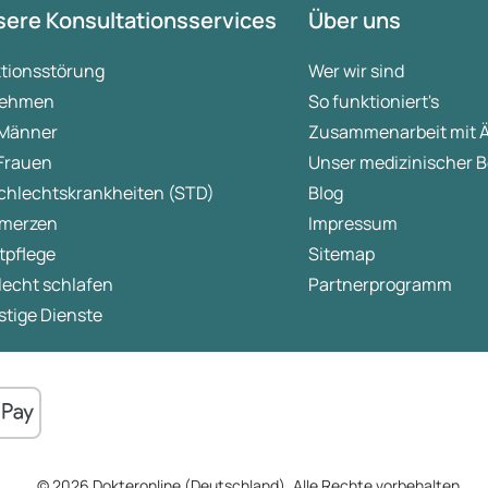
ere Konsultationsservices
Über uns
ktionsstörung
Wer wir sind
ehmen
So funktioniert's
 Männer
Zusammenarbeit mit 
 Frauen
Unser medizinischer B
chlechtskrankheiten (STD)
Blog
merzen
Impressum
tpflege
Sitemap
lecht schlafen
Partnerprogramm
tige Dienste
© 2026 Dokteronline (Deutschland). Alle Rechte vorbehalten.