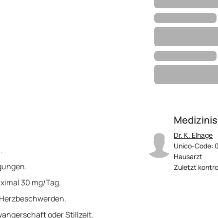
Medizinis
Dr. K. Elhage
Unico-Code: 
.
Hausarzt
gungen.
Zuletzt kontro
ximal 30 mg/Tag.
r Herzbeschwerden.
gerschaft oder Stillzeit.