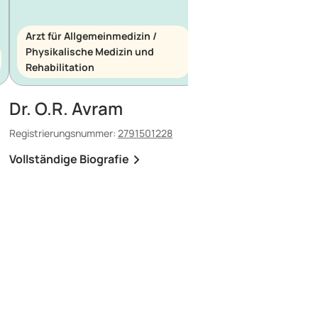
Arzt für Allgemeinmedizin /
Physikalische Medizin und
Arzt für Allgemeinme
Rehabilitation
Notfallmedizin
Dr. O.R. Avram
Dr. E. Maescu
Registrierungsnummer:
2791501228
Registrierungsnummer:
8
Vollständige Biografie
Vollständige Biografi