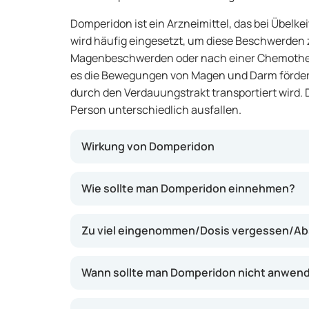
Domperidon ist ein Arzneimittel, das bei Übelke
wird häufig eingesetzt, um diese Beschwerden z
Magenbeschwerden oder nach einer Chemothera
es die Bewegungen von Magen und Darm fördert
durch den Verdauungstrakt transportiert wird.
Person unterschiedlich ausfallen.
Wirkung von Domperidon
Domperidon regt die Bewegungen von Magen
Wie sollte man Domperidon einnehmen?
Übelkeit und Erbrechen verringern. Es blocki
die Übelkeit auslösen. Dies kann dazu beitrage
Zu viel eingenommen/Dosis vergessen/Ab
Magenbeschwerden oder in anderen Situatione
schneller besser fühlen.
Wann sollte man Domperidon nicht anwen