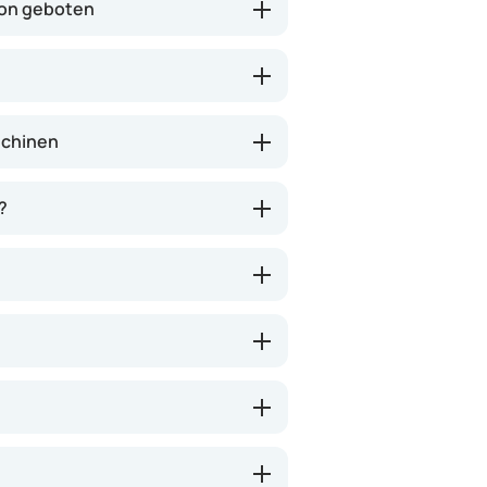
don geboten
schinen
?