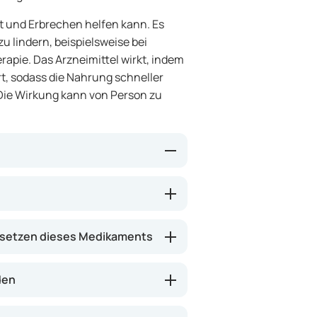
it und Erbrechen helfen kann. Es
u lindern, beispielsweise bei
pie. Das Arzneimittel wirkt, indem
, sodass die Nahrung schneller
 Die Wirkung kann von Person zu
 und Darm an und kann dadurch
ert bestimmte Signale im Gehirn,
n, dass Sie sich bei
setzen dieses Medikaments
n, in denen Übelkeit auftritt,
den