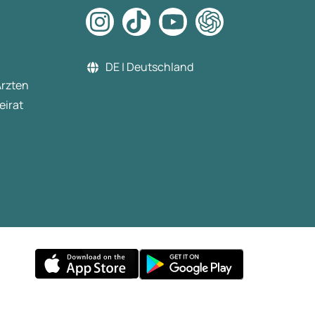
DE | Deutschland
Ärzten
eirat