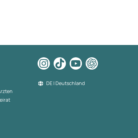
DE | Deutschland
Ärzten
eirat