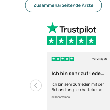
Zusammenarbeitende Ärzte
vor 2 Tagen
Ich bin sehr zufrieden
mit der Mounjaro
Ich bin sehr zufrieden mit der
Behandlung. Ich hatte keine
größeren Nebenwirkungen
millenamalena
und habe das Medikament
insgesamt sehr gut vertragen.