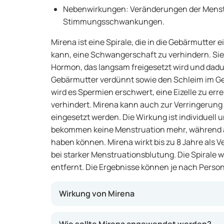
Nebenwirkungen: Veränderungen der Menst
Stimmungsschwankungen.
Mirena ist eine Spirale, die in die Gebärmutter 
kann, eine Schwangerschaft zu verhindern. Sie 
Hormon, das langsam freigesetzt wird und dadu
Gebärmutter verdünnt sowie den Schleim im Ge
wird es Spermien erschwert, eine Eizelle zu err
verhindert. Mirena kann auch zur Verringerun
eingesetzt werden. Die Wirkung ist individuell 
bekommen keine Menstruation mehr, während a
haben können. Mirena wirkt bis zu 8 Jahre als V
bei starker Menstruationsblutung. Die Spirale 
entfernt. Die Ergebnisse können je nach Person
Wirkung von Mirena
Mirena gibt täglich eine geringe Menge des H