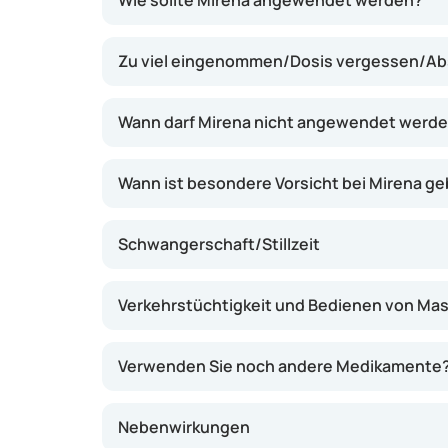
Wie sollte Mirena angewendet werden?
Gebärmutter ab. Dieses Hormon sorgt dafür,
dünn bleibt und der Schleim im Gebärmutterha
Zu viel eingenommen/Dosis vergessen/Ab
Spermien erschwert, eine Eizelle zu erreichen
befruchteten Eizelle wird verhindert. Mire
lindern und den Blutverlust während der Mens
Wann darf Mirena nicht angewendet werd
sogar zum Stillstand bringen.
Wann ist besondere Vorsicht bei Mirena g
Schwangerschaft/Stillzeit
Verkehrstüchtigkeit und Bedienen von Ma
Verwenden Sie noch andere Medikamente
Nebenwirkungen