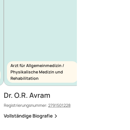
Arzt für Allgemeinmedizin /
Physikalische Medizin und
Arzt für Allgemeinme
Rehabilitation
Notfallmedizin
Dr. O.R. Avram
Dr. E. Maescu
Registrierungsnummer:
2791501228
Registrierungsnummer:
8
Vollständige Biografie
Vollständige Biografi