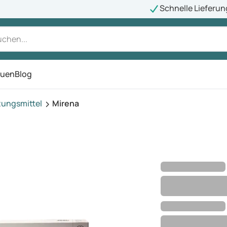
Schnelle Lieferun
auen
Blog
ü
tungsmittel
Mirena