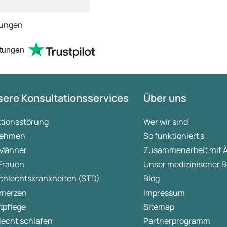
tungen
tungen
ere Konsultationsservices
Über uns
ktionsstörung
Wer wir sind
ehmen
So funktioniert's
 Männer
Zusammenarbeit mit 
 Frauen
Unser medizinischer B
chlechtskrankheiten (STD)
Blog
merzen
Impressum
tpflege
Sitemap
lecht schlafen
Partnerprogramm