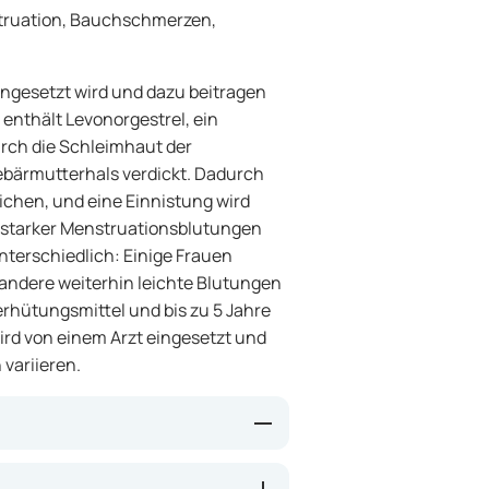
ruation, Bauchschmerzen,
eingesetzt wird und dazu beitragen
enthält Levonorgestrel, ein
rch die Schleimhaut der
bärmutterhals verdickt. Dadurch
eichen, und eine Einnistung wird
g starker Menstruationsblutungen
unterschiedlich: Einige Frauen
ndere weiterhin leichte Blutungen
erhütungsmittel und bis zu 5 Jahre
wird von einem Arzt eingesetzt und
 variieren.
ormons Levonorgestrel in die