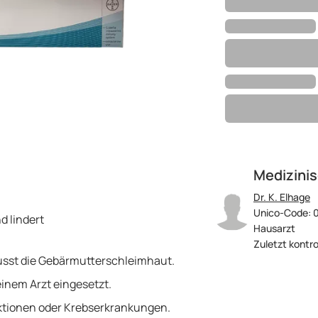
Medizinis
Dr. K. Elhage
Unico-Code: 
d lindert
Hausarzt
Zuletzt kontro
lusst die Gebärmutterschleimhaut.
einem Arzt eingesetzt.
ktionen oder Krebserkrankungen.