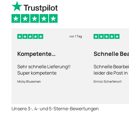
vor 1 Tag
Kompetente
Schnelle Be
Abhandlung
nur leider d
Sehr schnelle Lieferung!!
Schnelle Bearbe
Super kompetente
leider die Post i
Abhandlung!
kriegt es nicht h
Micky Bluesman
Enrico Scharfenort
Medikament schne
so fern das Pake
deutschen Boden 
schon das es no
Unsere 3-, 4- und 5-Sterne-Bewertungen
dauert obwohl ih
arbeitet aber mi
richtig fix.