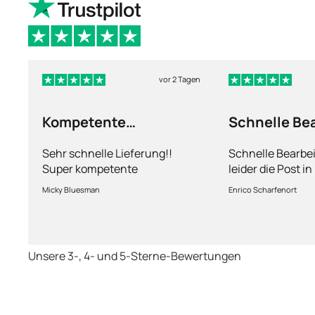
vor 2 Tagen
Kompetente
Schnelle Be
Abhandlung
nur leider d
Sehr schnelle Lieferung!!
Schnelle Bearbe
Super kompetente
leider die Post i
Abhandlung!
kriegt es nicht h
Micky Bluesman
Enrico Scharfenort
Medikament schne
so fern das Pake
deutschen Boden 
schon das es no
Unsere 3-, 4- und 5-Sterne-Bewertungen
dauert obwohl ih
arbeitet aber mi
richtig fix.