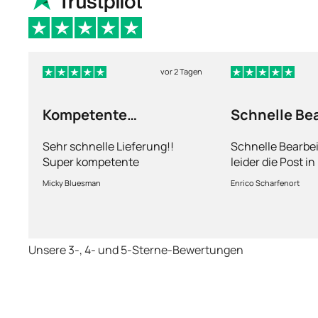
vor 2 Tagen
Kompetente
Schnelle Be
Abhandlung
nur leider d
Sehr schnelle Lieferung!!
Schnelle Bearbe
Super kompetente
leider die Post i
Abhandlung!
kriegt es nicht h
Micky Bluesman
Enrico Scharfenort
Medikament schne
so fern das Pake
deutschen Boden 
schon das es no
Unsere 3-, 4- und 5-Sterne-Bewertungen
dauert obwohl ih
arbeitet aber mi
richtig fix.