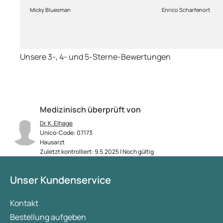
Abhandlung!
kriegt es nicht h
Micky Bluesman
Enrico Scharfenort
Medikament schne
so fern das Pake
deutschen Boden 
schon das es no
Unsere 3-, 4- und 5-Sterne-Bewertungen
dauert obwohl ih
arbeitet aber mi
richtig fix.
Medizinisch überprüft von
Dr. K. Elhage
Unico-Code: 07173
Hausarzt
Zuletzt kontrolliert: 9.5.2025 | Noch gültig
Unser Kundenservice
Kontakt
Bestellung aufgeben