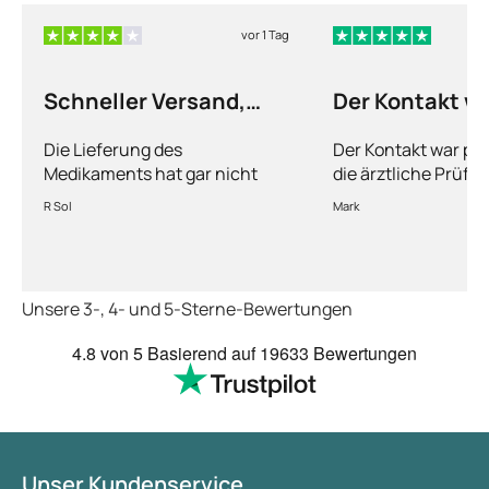
vor 1 Tag
Schneller Versand,
Der Kontakt w
hilfreiches
Die Lieferung des
Der Kontakt war pri
Medikament,
Medikaments hat gar nicht
die ärztliche Prüfun
umfassende
lange gedauert. Ich nehme das
gelaufen war, ging 
R Sol
Mark
Informationen
Medikament erst einen Monat,
Lieferung in wenig
aber ich habe den Eindruck,
dass es wirkt. Zur Behandlung
wurden die nötigen
Unsere 3-, 4- und 5-Sterne-Bewertungen
Informationen gegeben.
4.8
von 5
Basierend auf
19633 Bewertungen
Unser Kundenservice