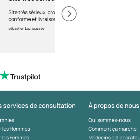
très réactif
Site très sérieux, produit
Site très sérieux et tr
conforme et livraison rapide, je
Jamais aucun retard 
recommande +++
problème. Je recom
sébastien Lachaussée
sylvie cigana
fortement.
 services de consultation
À propos de nous
omnies
Qui sommes-nous
r les Hommes
Comment ça marche
r les Femmes
Médecins collaborate