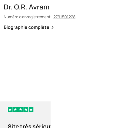
Dr. O.R. Avram
Dr. E. Maescu
Numéro d’enregistrement :
2791501228
Numéro d’enregistrement 
Biographie complète
Biographie complète
il y a 2 jours
Site très sérieux
Site très sérieu