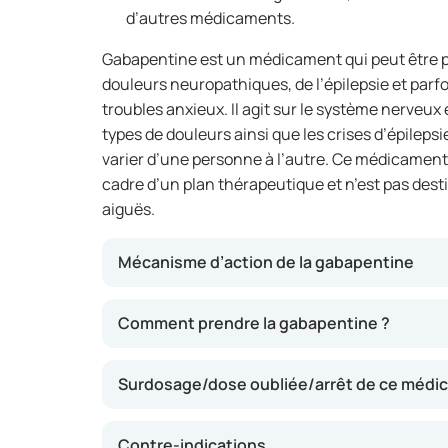
d’autres médicaments.
Gabapentine est un médicament qui peut être pr
douleurs neuropathiques, de l’épilepsie et parfoi
troubles anxieux. Il agit sur le système nerveux 
types de douleurs ainsi que les crises d’épilepsie
varier d’une personne à l’autre. Ce médicament
cadre d’un plan thérapeutique et n’est pas des
aiguës.
Mécanisme d’action de la gabapentine
Gabapentine influence la transmission des s
Comment prendre la gabapentine ?
la moelle épinière. Cela peut atténuer l’inte
et aider à prévenir les crises d’épilepsie. Ell
Surdosage/dose oubliée/arrêt de ce médi
apaisant dans certaines situations. Il peut s
semaines avant que les effets ne soient plei
Contre-indications