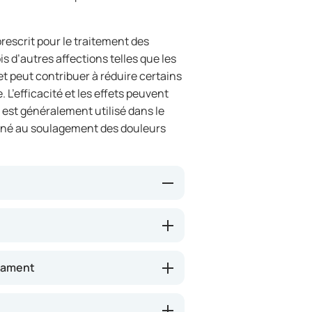
escrit pour le traitement des
s d’autres affections telles que les
et peut contribuer à réduire certains
. L’efficacité et les effets peuvent
 est généralement utilisé dans le
tiné au soulagement des douleurs
ignaux nerveux dans le cerveau et
nsité des douleurs neuropathiques
e peut également présenter un effet
cament
’écouler quelques jours à quelques
nement ressentis.