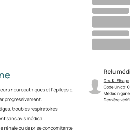
Relu méd
ine
Drs. K. Elhage
Code Unico: 0
leurs neuropathiques et l’épilepsie.
Médecin génér
er progressivement.
Dernière vérif
es, troubles respiratoires.
nt sans avis médical.
ce rénale ou de prise concomitante