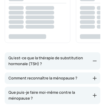
Qu'est-ce que la thérapie de substitution
hormonale (TSH) ?
Lorsque
la ménopause
débute chez une femme, la
Comment reconnaître la ménopause ?
production d’œstrogènes par les ovaires diminue.
Cela peut provoquer divers symptômes tels que des
Que puis-je faire moi-même contre la
bouffées de chaleur, des sueurs nocturnes, une
ménopause ?
fatigue accrue, des sautes d’humeur ou encore
une sensation générale de lassitude. En fonction