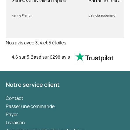
Sérieux et livraison rapide
Parfait 👍 merci
Karine Plantin
patricia audemard
Nos avis avec 3, 4 et 5 étoiles
4.6
sur 5
Basé sur
3298 avis
Notre service client
Contact
Passer une commande
Payer
Livraison