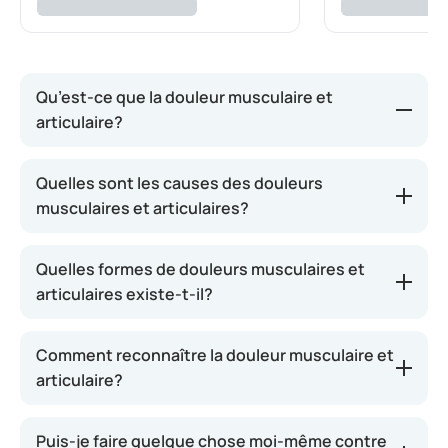
Qu’est-ce que la douleur musculaire et
articulaire?
Tout le monde souffre parfois de douleurs
Quelles sont les causes des douleurs
musculaires. Cela peut survenir après une activité
musculaires et articulaires?
sportive, après être resté un certain temps dans
une mauvaise posture, après un effort inhabituel
Quelles formes de douleurs musculaires et
ou en cas de grippe. Il s’agit souvent d’une
articulaires existe-t-il?
surcharge des muscles, ce qui peut entraîner une
accumulation de déchets, comme l’acide lactique.
Cela provoque des crampes ou des douleurs
Comment reconnaître la douleur musculaire et
musculaires. Cette douleur peut apparaître dans
articulaire?
les jambes, les bras, les fesses, l’abdomen et le cou.
En principe, la douleur musculaire disparaît d’elle-
Puis-je faire quelque chose moi-même contre
même après quelques jours. La douleur articulaire