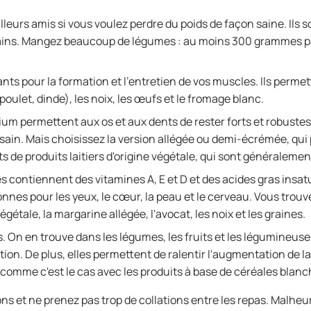
lleurs amis si vous voulez perdre du poids de façon saine. Ils 
sains. Mangez beaucoup de légumes : au moins 300 grammes p
nts pour la formation et l'entretien de vos muscles. Ils perm
oulet, dinde), les noix, les œufs et le fromage blanc.
m permettent aux os et aux dents de rester forts et robustes. 
sain. Mais choisissez la version allégée ou demi-écrémée, qu
 de produits laitiers d'origine végétale, qui sont généralemen
s contiennent des vitamines A, E et D et des acides gras insa
nes pour les yeux, le cœur, la peau et le cerveau. Vous trouv
étale, la margarine allégée, l'avocat, les noix et les graines.
s. On en trouve dans les légumes, les fruits et les légumineuse
tion. De plus, elles permettent de ralentir l'augmentation de 
, comme c'est le cas avec les produits à base de céréales blanc
ons et ne prenez pas trop de collations entre les repas. Malheu