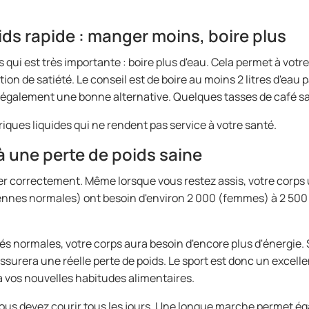
ds rapide : manger moins, boire plus
ui est très importante : boire plus d'eau. Cela permet à votr
 de satiété. Le conseil est de boire au moins 2 litres d'eau par
t également une bonne alternative. Quelques tasses de café 
oriques liquides qui ne rendent pas service à votre santé.
à une perte de poids saine
er correctement. Même lorsque vous restez assis, votre corps u
iennes normales) ont besoin d'environ 2 000 (femmes) à 2 500
ités normales, votre corps aura besoin d'encore plus d'énergie. S
 assurera une réelle perte de poids. Le sport est donc un exce
 à vos nouvelles habitudes alimentaires.
vous devez courir tous les jours. Une longue marche permet ég