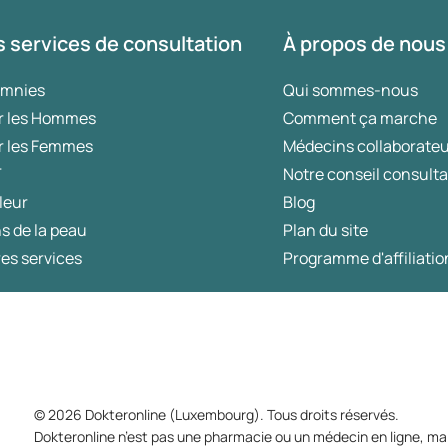
 services de consultation
À propos de nous
omnies
Qui sommes-nous
r les Hommes
Comment ça marche
r les Femmes
Médecins collaborate
T
Notre conseil consulta
leur
Blog
s de la peau
Plan du site
es services
Programme d'affiliatio
© 2026 Dokteronline (Luxembourg). Tous droits réservés.
Dokteronline n’est pas une pharmacie ou un médecin en ligne, mai