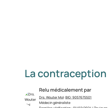
La contraception
Relu médicalement par
Drs. Wouter Mol
:
BIG: 9057675501
Médecin généraliste
Dernière vérification : 01/02/2024 | Toujours