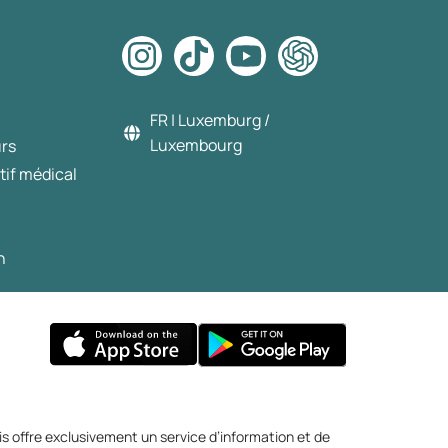
FR | Luxemburg /
Luxembourg
urs
tif médical
n
s offre exclusivement un service d’information et de