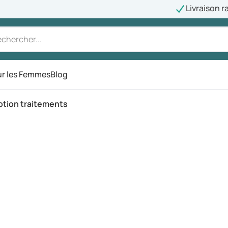
Livraison r
r les Femmes
Blog
ption traitements