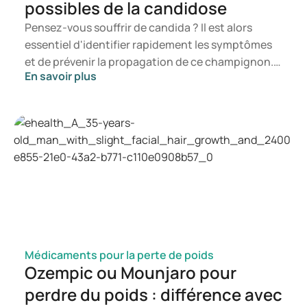
possibles de la candidose
ziekte en gezondheid
.
https://www.thuisarts.nl/
Pensez-vous souffrir de candida ? Il est alors
essentiel d'identifier rapidement les symptômes
et de prévenir la propagation de ce champignon.
En savoir plus
Dans cet article, vous découvrirez ce qu'est le
candida, les symptômes susceptibles de se
manifester ainsi que les mécanismes de
développement d'une infection à candida. Vous
saurez ainsi à quel moment il est pertinent de
consulter un professionnel de santé.
Médicaments pour la perte de poids
Ozempic ou Mounjaro pour
perdre du poids : différence avec