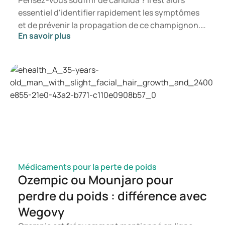
Pensez-vous souffrir de candida ? Il est alors
essentiel d'identifier rapidement les symptômes
et de prévenir la propagation de ce champignon.
En savoir plus
Dans cet article, vous découvrirez ce qu'est le
candida, les symptômes susceptibles de se
manifester ainsi que les mécanismes de
développement d'une infection à candida. Vous
saurez ainsi à quel moment il est pertinent de
consulter un professionnel de santé.
Médicaments pour la perte de poids
Ozempic ou Mounjaro pour
perdre du poids : différence avec
Wegovy