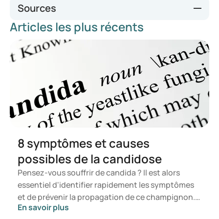
Sources
Articles les plus récents
infotalia.com
8 symptômes et causes
possibles de la candidose
Pensez-vous souffrir de candida ? Il est alors
essentiel d'identifier rapidement les symptômes
et de prévenir la propagation de ce champignon.
En savoir plus
Dans cet article, vous découvrirez ce qu'est le