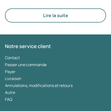
recherchez un traitement axé sur la gestion du
poids, des médicaments tels que Mounjaro et
Wegovy sont généralement privilégiés. Le choix
Lire la suite
du traitement le plus adapté est déterminé par un
médecin en fonction de votre état de santé, de
votre indice de masse corporelle (IMC) et de votre
historique d’utilisation de médicaments.
Notre service client
Contact
Passer une commande
Payer
Livraison
Annulations, modifications et retours
Autre
FAQ