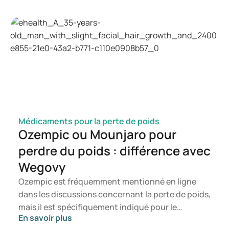
candida, les symptômes susceptibles de se
manifester ainsi que les mécanismes de
développement d'une infection à candida. Vous
saurez ainsi à quel moment il est pertinent de
consulter un professionnel de santé.
Médicaments pour la perte de poids
Ozempic ou Mounjaro pour
perdre du poids : différence avec
Wegovy
Ozempic est fréquemment mentionné en ligne
dans les discussions concernant la perte de poids,
mais il est spécifiquement indiqué pour le
En savoir plus
traitement du diabète de type 2. Si vous