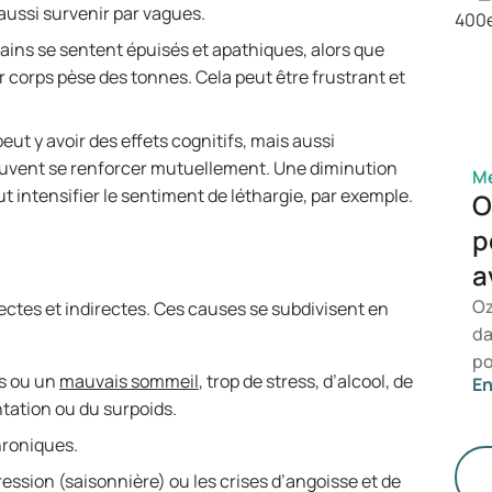
d'
aussi survenir par vagues.
qu
ains se sentent épuisés et apathiques, alors que
pr
r corps pèse des tonnes. Cela peut être frustrant et
ut y avoir des effets cognitifs, mais aussi
peuvent se renforcer mutuellement. Une diminution
Mé
eut intensifier le sentiment de léthargie, par exemple.
O
p
a
Oz
ectes et indirectes. Ces causes se subdivisent en
da
po
s ou un
mauvais sommeil
, trop de stress, d’alcool, de
En
le
tation ou du surpoids.
re
du
hroniques.
et
ression (saisonnière) ou les crises d’angoisse et de