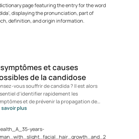
 symptômes et causes
ossibles de la candidose
nsez-vous souffrir de candida ? Il est alors
sentiel d'identifier rapidement les
mptômes et de prévenir la propagation de
 savoir plus
 champignon. Dans cet article, vous
couvrirez ce qu'est le candida, les
mptômes susceptibles de se manifester
nsi que les mécanismes de développement