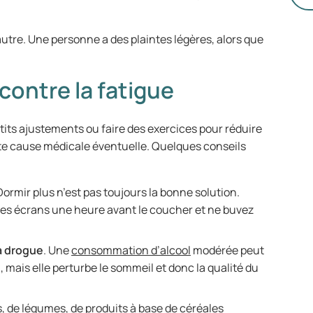
ch
dé
autre. Une personne a des plaintes légères, alors que
vo
co
d’
contre la fatigue
its ajustements ou faire des exercices pour réduire
oute cause médicale éventuelle. Quelques conseils
Dormir plus n’est pas toujours la bonne solution.
 les écrans une heure avant le coucher et ne buvez
a drogue
. Une
consommation d’alcool
modérée peut
 mais elle perturbe le sommeil et donc la qualité du
s, de légumes, de produits à base de céréales