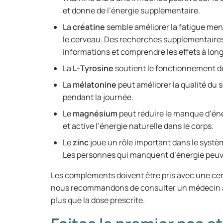
et donne de l’énergie supplémentaire.
La
créatine
semble améliorer la fatigue ment
le cerveau. Des recherches supplémentaires
informations et comprendre les effets à lon
La
L-Tyrosine
soutient le fonctionnement d
La
mélatonine
peut améliorer la qualité du 
pendant la journée.
Le
magnésium
peut réduire le manque d’éne
et active l’énergie naturelle dans le corps.
Le
zinc
joue un rôle important dans le systè
Les personnes qui manquent d’énergie peuv
Les compléments doivent être pris avec une ce
nous recommandons de consulter un médecin a
plus que la dose prescrite.