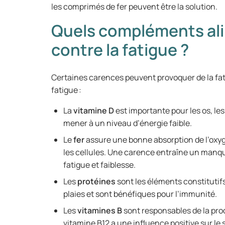
les comprimés de fer peuvent être la solution.
Quels compléments ali
contre la fatigue ?
Certaines carences peuvent provoquer de la fa
fatigue :
La
vitamine D
est importante pour les os, le
mener à un niveau d’énergie faible.
Le
fer
assure une bonne absorption de l’oxyg
les cellules. Une carence entraîne un manq
fatigue et faiblesse.
Les
protéines
sont les éléments constitutifs
plaies et sont bénéfiques pour l’immunité.
Les
vitamines B
sont responsables de la prod
vitamine B12 a une influence positive sur le