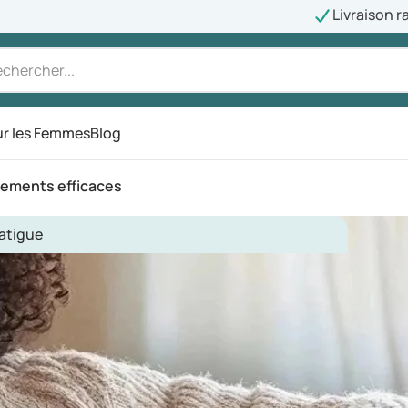
Livraison r
r les Femmes
Blog
aitements efficaces
atigue