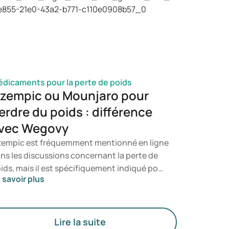
une infection à candida. Vous saurez ainsi à
el moment il est pertinent de consulter un
ofessionnel de santé.
dicaments pour la perte de poids
zempic ou Mounjaro pour
erdre du poids : différence
vec Wegovy
empic est fréquemment mentionné en ligne
ns les discussions concernant la perte de
ids, mais il est spécifiquement indiqué pour
 savoir plus
 traitement du diabète de type 2. Si vous
cherchez un traitement axé sur la gestion
 poids, des médicaments tels que Mounjaro
 Wegovy sont généralement privilégiés. Le
Lire la suite