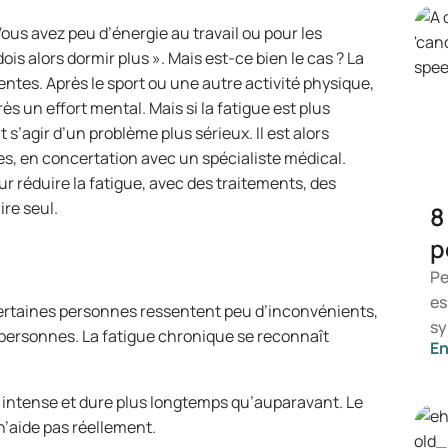
Vous avez peu d’énergie au travail ou pour les
ois alors dormir plus ». Mais est-ce bien le cas ? La
ntes. Après le sport ou une autre activité physique,
rès un effort mental. Mais si la fatigue est plus
t s’agir d’un problème plus sérieux. Il est alors
s, en concertation avec un spécialiste médical.
ur réduire la fatigue, avec des traitements, des
re seul.
8
p
Pe
es
Certaines personnes ressentent peu d’inconvénients,
sy
s personnes. La fatigue chronique se reconnaît
En
ce
dé
us intense et dure plus longtemps qu’auparavant. Le
sy
 n’aide pas réellement.
ai