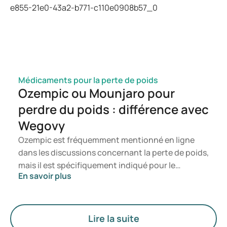
saurez ainsi à quel moment il est pertinent de
consulter un professionnel de santé.
Médicaments pour la perte de poids
Ozempic ou Mounjaro pour
perdre du poids : différence avec
Wegovy
Ozempic est fréquemment mentionné en ligne
dans les discussions concernant la perte de poids,
mais il est spécifiquement indiqué pour le
En savoir plus
traitement du diabète de type 2. Si vous
recherchez un traitement axé sur la gestion du
poids, des médicaments tels que Mounjaro et
Wegovy sont généralement privilégiés. Le choix
Lire la suite