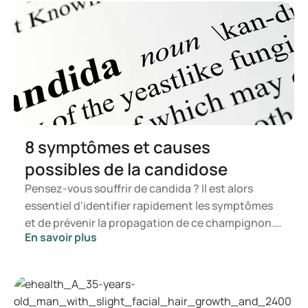
8 symptômes et causes
possibles de la candidose
Pensez-vous souffrir de candida ? Il est alors
essentiel d'identifier rapidement les symptômes
et de prévenir la propagation de ce champignon.
En savoir plus
Dans cet article, vous découvrirez ce qu'est le
candida, les symptômes susceptibles de se
manifester ainsi que les mécanismes de
développement d'une infection à candida. Vous