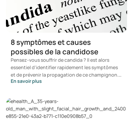
8 symptômes et causes
possibles de la candidose
Pensez-vous souffrir de candida ? Il est alors
essentiel d'identifier rapidement les symptômes
et de prévenir la propagation de ce champignon.
En savoir plus
Dans cet article, vous découvrirez ce qu'est le
candida, les symptômes susceptibles de se
manifester ainsi que les mécanismes de
développement d'une infection à candida. Vous
saurez ainsi à quel moment il est pertinent de
consulter un professionnel de santé.