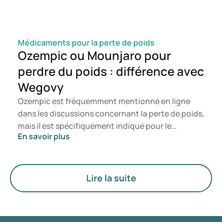
Médicaments pour la perte de poids
Ozempic ou Mounjaro pour
perdre du poids : différence avec
Wegovy
Ozempic est fréquemment mentionné en ligne
dans les discussions concernant la perte de poids,
mais il est spécifiquement indiqué pour le
En savoir plus
traitement du diabète de type 2. Si vous
recherchez un traitement axé sur la gestion du
poids, des médicaments tels que Mounjaro et
Wegovy sont généralement privilégiés. Le choix
Lire la suite
du traitement le plus adapté est déterminé par un
médecin en fonction de votre état de santé, de
votre indice de masse corporelle (IMC) et de votre