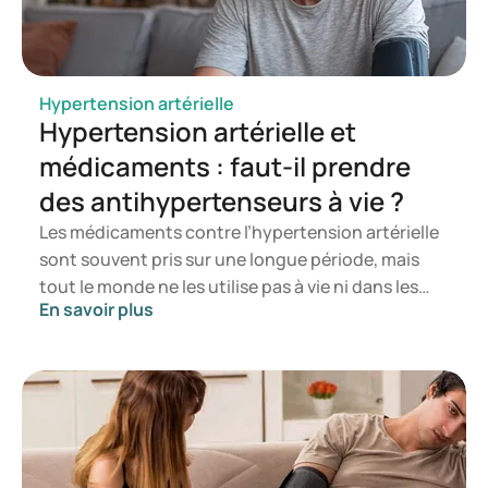
Hypertension artérielle
Hypertension artérielle et
médicaments : faut-il prendre
des antihypertenseurs à vie ?
Les médicaments contre l’hypertension artérielle
sont souvent pris sur une longue période, mais
tout le monde ne les utilise pas à vie ni dans les
En savoir plus
mêmes dosages. Les médecins réévaluent
régulièrement si le traitement est toujours adapté
à la situation. Dans cet article, découvrez quand
les médicaments sont nécessaires, pourquoi ils
sont souvent utilisés sur le long terme et dans
quels cas une réduction peut être envisagée.