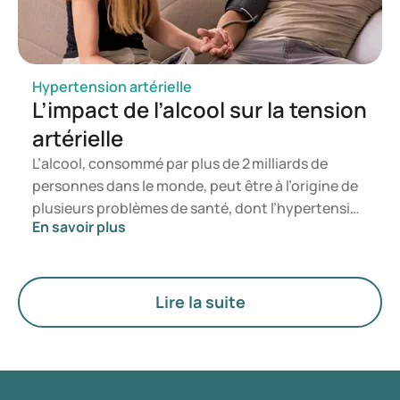
Hypertension artérielle
L’impact de l’alcool sur la tension
artérielle
L’alcool, consommé par plus de 2 milliards de
personnes dans le monde, peut être à l’origine de
plusieurs problèmes de santé, dont l’hypertension
En savoir plus
artérielle. Les effets aigus et chroniques de l’alcool
affectent la tension artérielle et, bien que les
chercheurs ne comprennent pas encore
exactement comment l’alcool produit cet effet, il
Lire la suite
existe des moyens efficaces de lutter contre
l’hypertension due à la consommation d’alcool.