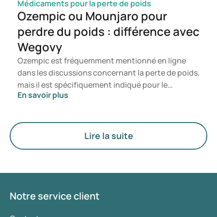
Médicaments pour la perte de poids
Ozempic ou Mounjaro pour
perdre du poids : différence avec
Wegovy
Ozempic est fréquemment mentionné en ligne
dans les discussions concernant la perte de poids,
mais il est spécifiquement indiqué pour le
En savoir plus
traitement du diabète de type 2. Si vous
recherchez un traitement axé sur la gestion du
poids, des médicaments tels que Mounjaro et
Wegovy sont généralement privilégiés. Le choix
Lire la suite
du traitement le plus adapté est déterminé par un
médecin en fonction de votre état de santé, de
votre indice de masse corporelle (IMC) et de votre
historique d’utilisation de médicaments.
Notre service client