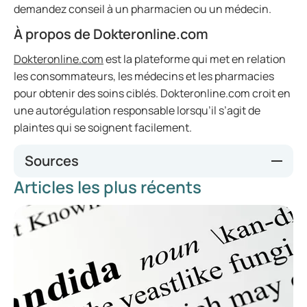
demandez conseil à un pharmacien ou un médecin.
À propos de Dokteronline.com
Dokteronline.com
est la plateforme qui met en relation
les consommateurs, les médecins et les pharmacies
pour obtenir des soins ciblés. Dokteronline.com croit en
une autorégulation responsable lorsqu’il s’agit de
plaintes qui se soignent facilement.
Sources
Articles les plus récents
KNMP. (2 février 2018) Valeriaan. [Valériane.] Apotheek.nl.
Consulté le 24 juin 2020, sur
https://www.apotheek.nl/medicijnen/valeriaan?
product=valeriaan
KNMP. (6 mai 2019). Melatonine. [Mélatonine.]
Apotheek.nl. Consulté le 24 juin 2020, sur
https://www.apotheek.nl/medicijnen/melatonine
Nederlands Huisartsen Genootschap. [Association