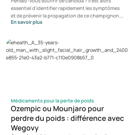
Pensez-vous souffrir de candida ? Il est alors
essentiel d'identifier rapidement les symptômes
et de prévenir la propagation de ce champignon.
En savoir plus
Dans cet article, vous découvrirez ce qu'est le
candida, les symptômes susceptibles de se
manifester ainsi que les mécanismes de
développement d'une infection à candida. Vous
saurez ainsi à quel moment il est pertinent de
consulter un professionnel de santé.
Médicaments pour la perte de poids
Ozempic ou Mounjaro pour
perdre du poids : différence avec
Wegovy