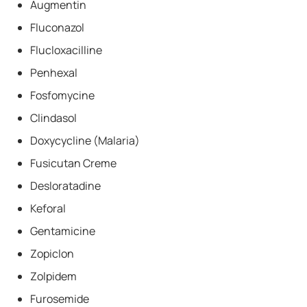
Augmentin
Fluconazol
Flucloxacilline
Penhexal
Fosfomycine
Clindasol
Doxycycline (Malaria)
Fusicutan Creme
Desloratadine
Keforal
Gentamicine
Zopiclon
Zolpidem
Furosemide