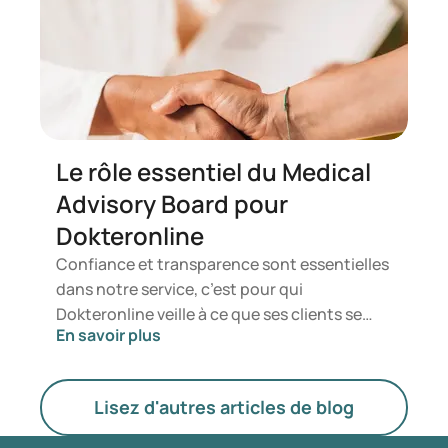
affectées lorsque l'intimité sexuelle est
touchée par la dysfonction érectile. Vous
trouverez ci-après des idées et des solutions
pratiques pour relever ensemble ces défis.
Le rôle essentiel du Medical
Advisory Board pour
Dokteronline
Confiance et transparence sont essentielles
dans notre service, c’est pour qui
Dokteronline veille à ce que ses clients se
En savoir plus
sentent en sécurité lors de chaque
traitement. Nous vous invitons à nous
rejoindre pour jeter un regard dans les
Lisez d'autres articles de blog
coulisses, où la sécurité et la commodité
sont essentielles.