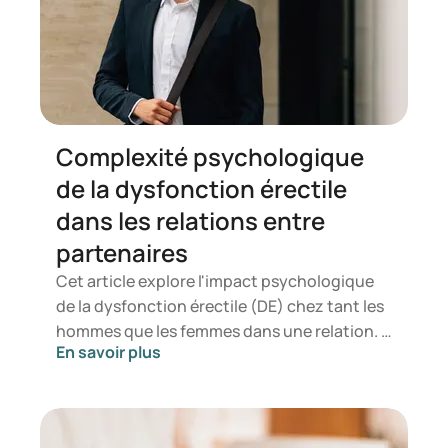
le processus de décision. Dans le cadre d'une
enquête menée auprès de 323 hommes
intéressés par les médicaments contre les
troubles érectiles, Dokteronline a analysé les
motivations, les hésitations ainsi que les
besoins en information qui influencent le
Complexité psychologique
choix d'un traitement.
de la dysfonction érectile
dans les relations entre
partenaires
Cet article explore l'impact psychologique
de la dysfonction érectile (DE) chez tant les
hommes que les femmes dans une relation. Il
En savoir plus
explore la manière dont les relations,
fondées sur l'engagement, la
communication, l’honnêteté, la
responsabilité et la vulnérabilité, sont