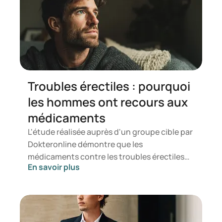
Troubles érectiles : pourquoi
les hommes ont recours aux
médicaments
L'étude réalisée auprès d'un groupe cible par
Dokteronline démontre que les
médicaments contre les troubles érectiles
En savoir plus
ne concernent pas uniquement les
problèmes physiques. L'enquête met en
lumière le fait que des facteurs tels que la
relation, l'intimité et la confiance en soi
jouent également un rôle déterminant dans