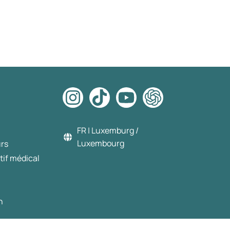
FR | Luxemburg /
Luxembourg
urs
tif médical
n