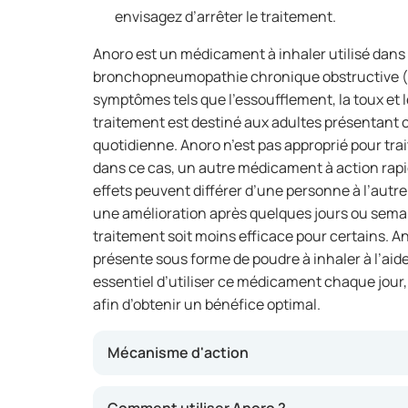
envisagez d’arrêter le traitement.
Anoro est un médicament à inhaler utilisé dans 
bronchopneumopathie chronique obstructive (BP
symptômes tels que l’essoufflement, la toux et l
traitement est destiné aux adultes présentant
quotidienne. Anoro n’est pas approprié pour trai
dans ce cas, un autre médicament à action rapide
effets peuvent différer d’une personne à l’aut
une amélioration après quelques jours ou semain
traitement soit moins efficace pour certains. Ano
présente sous forme de poudre à inhaler à l’aide d
essentiel d’utiliser ce médicament chaque jou
afin d’obtenir un bénéfice optimal.
Mécanisme d'action
Anoro contient deux principes actifs : l’umécl