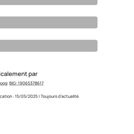
icalement par
hoog
:
BIG: 19065378617
ication : 15/05/2025 | Toujours d’actualité