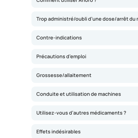
Comment utiliser Anoro ?
voies respiratoires) et le vilantérol (qui facilit
permettent la relaxation des muscles entouran
Trop administré/oubli d’une dose/arrêt d
entraîne leur dilatation. Cela peut contribuer 
dyspnée. Ce médicament agit pendant 24 heu
inhalation quotidienne. Il ne remplace pas u
Contre-indications
cas de survenue soudaine de dyspnée.
Précautions d’emploi
Grossesse/allaitement
Conduite et utilisation de machines
Utilisez-vous d’autres médicaments ?
Effets indésirables