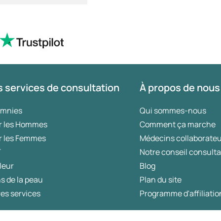
 services de consultation
À propos de nous
omnies
Qui sommes-nous
r les Hommes
Comment ça marche
r les Femmes
Médecins collaborate
T
Notre conseil consulta
leur
Blog
s de la peau
Plan du site
es services
Programme d'affiliatio