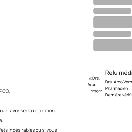
Relu méd
Drs. Arco Ver
Pharmacien
BPCO.
Dernière vérif
our favoriser la relaxation.
e.
ets indésirables ou si vous