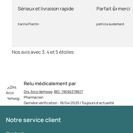
rapide
Sérieux et livraison rapide
Parfait 👍 merci
Karine Plantin
patricia audemard
Nos avis avec 3, 4 et 5 étoiles
Relu médicalement par
Drs. Arco Verhoog
:
BIG: 19065378617
Pharmacien
Dernière vérification : 18/04/2025 | Toujours d’actualité
Notre service client