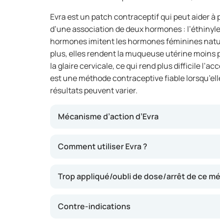
Evra est un patch contraceptif qui peut aider à p
d’une association de deux hormones : l’éthinyle
hormones imitent les hormones féminines natur
plus, elles rendent la muqueuse utérine moins p
la glaire cervicale, ce qui rend plus difficile l’a
est une méthode contraceptive fiable lorsqu’ell
résultats peuvent varier.
Mécanisme d’action d’Evra
Le patch Evra libère chaque jour une petite q
Comment utiliser Evra ?
peau dans l’organisme. Ces hormones empêche
difficile la nidation d’un ovule fécondé. Le p
Trop appliqué/oubli de dose/arrêt de ce 
pratique à la pilule, car il ne doit être rempl
facilite l’utilisation et réduit le risque d’oubli
Contre-indications