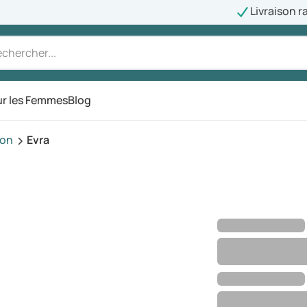
Livraison r
r les Femmes
Blog
ion
Evra