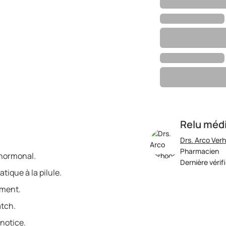
Relu méd
Drs. Arco Ver
Pharmacien
 hormonal.
Dernière vérif
tique à la pilule.
ement.
atch.
notice.