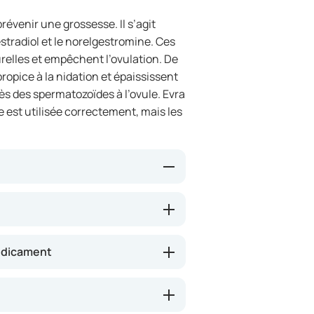
révenir une grossesse. Il s’agit
stradiol et le norelgestromine. Ces
elles et empêchent l’ovulation. De
ropice à la nidation et épaississent
ccès des spermatozoïdes à l’ovule. Evra
e est utilisée correctement, mais les
uantité d’hormones à travers la
nt l’ovulation et rendent plus
atch constitue une alternative
médicament
acé qu’une fois par semaine. Cela
 d’une dose.