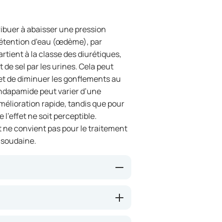
ibuer à abaisser une pression
 rétention d’eau (œdème), par
rtient à la classe des diurétiques,
et de sel par les urines. Cela peut
e et de diminuer les gonflements au
’Indapamide peut varier d’une
mélioration rapide, tandis que pour
 l’effet ne soit perceptible.
 ne convient pas pour le traitement
 soudaine.
du sel et de l’eau par les reins.
e présente dans l’organisme, ce qui
uer les œdèmes. Le médicament agit