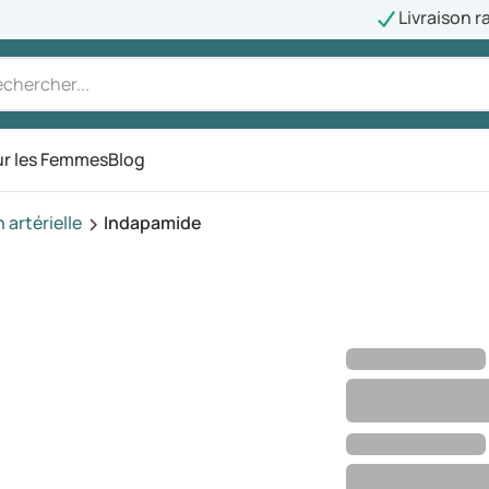
Livraison r
r les Femmes
Blog
artérielle
Indapamide