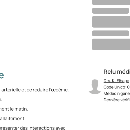
Relu méd
e
Drs. K. Elhage
Code Unico: 0
artérielle et de réduire l’œdème.
Médecin génér
.
Dernière vérif
ent le matin.
allaitement.
présenter des interactions avec