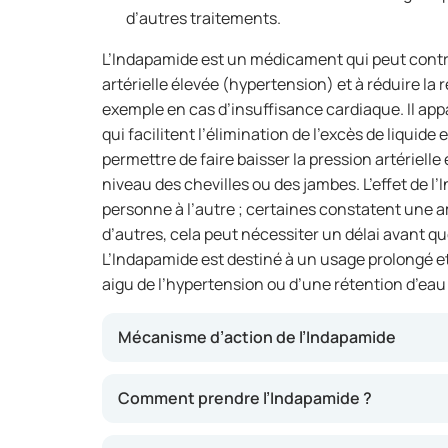
d’autres traitements.
L’Indapamide est un médicament qui peut contr
artérielle élevée (hypertension) et à réduire la
exemple en cas d’insuffisance cardiaque. Il appa
qui facilitent l’élimination de l’excès de liquide 
permettre de faire baisser la pression artériell
niveau des chevilles ou des jambes. L’effet de l
personne à l’autre ; certaines constatent une a
d’autres, cela peut nécessiter un délai avant que
L’Indapamide est destiné à un usage prolongé et
aigu de l’hypertension ou d’une rétention d’eau
Mécanisme d’action de l’Indapamide
L’Indapamide agit en augmentant l’élimination 
Comment prendre l’Indapamide ?
Cela contribue à réduire la quantité de liquid
peut abaisser la pression artérielle et attén