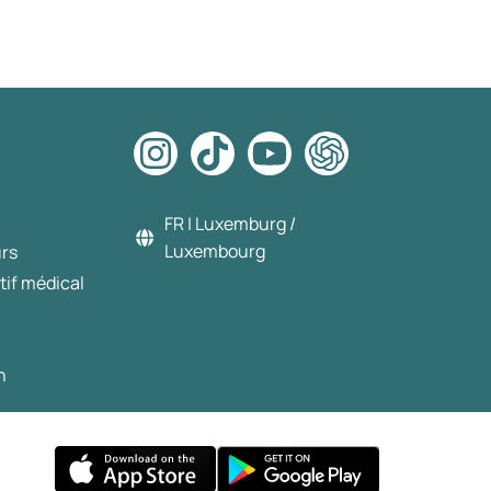
FR | Luxemburg /
Luxembourg
urs
tif médical
n