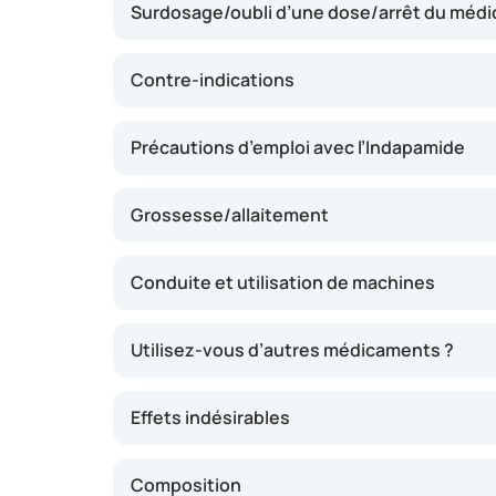
Surdosage/oubli d’une dose/arrêt du méd
généralement dans les heures suivant la prise
une journée. En diminuant la pression artéri
réduire le risque de pathologies cardiovascula
Contre-indications
Précautions d’emploi avec l’Indapamide
Grossesse/allaitement
Conduite et utilisation de machines
Utilisez-vous d’autres médicaments ?
Effets indésirables
Composition