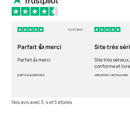
il y a 1 jour
Parfait 👍 merci
Site très sér
Parfait 👍 merci
Site très sérieux
conforme et livra
recommande ++
patricia audemard
sébastien Lachaussée
Nos avis avec 3, 4 et 5 étoiles