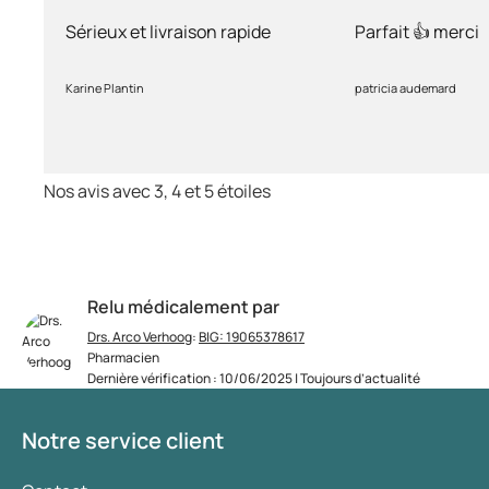
rapide
Sérieux et livraison rapide
Parfait 👍 merci
Karine Plantin
patricia audemard
Nos avis avec 3, 4 et 5 étoiles
Relu médicalement par
Drs. Arco Verhoog
:
BIG: 19065378617
Pharmacien
Dernière vérification : 10/06/2025 | Toujours d’actualité
Notre service client