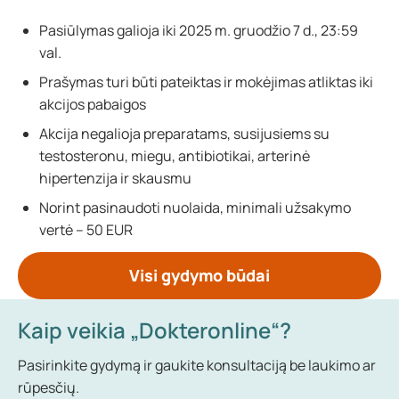
Pasiūlymas galioja iki 2025 m. gruodžio 7 d., 23:59
val.
Prašymas turi būti pateiktas ir mokėjimas atliktas iki
akcijos pabaigos
Akcija negalioja preparatams, susijusiems su
testosteronu, miegu, antibiotikai, arterinė
hipertenzija ir skausmu
Norint pasinaudoti nuolaida, minimali užsakymo
vertė – 50 EUR
Visi gydymo būdai
Kaip veikia „Dokteronline“?
Pasirinkite gydymą ir gaukite konsultaciją be laukimo ar
rūpesčių.