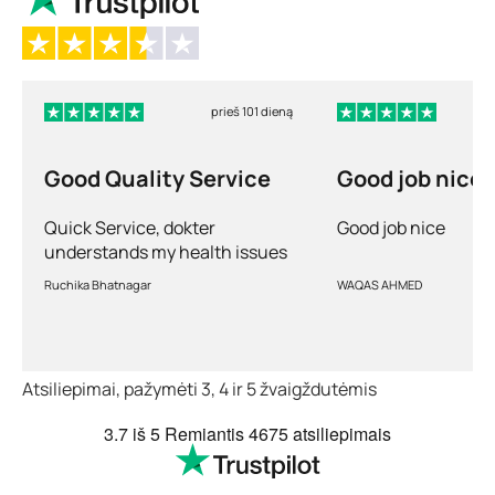
prieš 101 dieną
Good Quality Service
Good job nice
Quick Service, dokter
Good job nice
understands my health issues
and good diagnosis
Ruchika Bhatnagar
WAQAS AHMED
Atsiliepimai, pažymėti 3, 4 ir 5 žvaigždutėmis
3.7
iš 5
Remiantis
4675 atsiliepimais