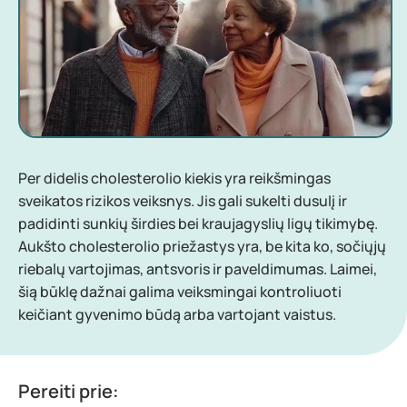
Per didelis cholesterolio kiekis yra reikšmingas
sveikatos rizikos veiksnys. Jis gali sukelti dusulį ir
padidinti sunkių širdies bei kraujagyslių ligų tikimybę.
Aukšto cholesterolio priežastys yra, be kita ko, sočiųjų
riebalų vartojimas, antsvoris ir paveldimumas. Laimei,
šią būklę dažnai galima veiksmingai kontroliuoti
keičiant gyvenimo būdą arba vartojant vaistus.
Pereiti prie: