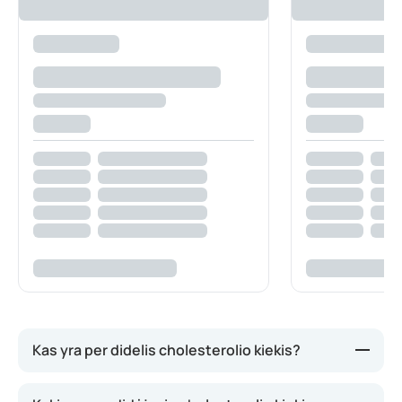
Kas yra per didelis cholesterolio kiekis?
Cholesterolis dažnai turi neigiamą reputaciją,