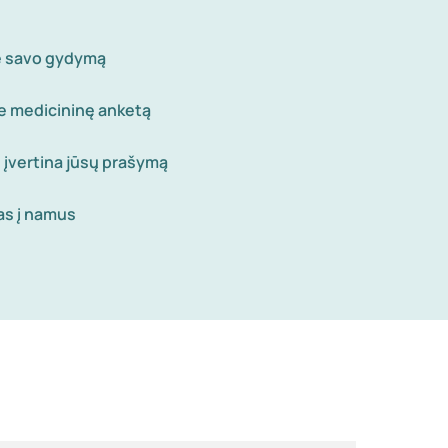
te savo gydymą
te medicininę anketą
 įvertina jūsų prašymą
as į namus