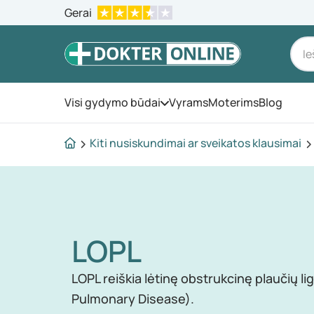
Gerai
Visi gydymo būdai
Vyrams
Moterims
Blog
Atidarykite meniu
Kiti nusiskundimai ar sveikatos klausimai
LOPL
LOPL reiškia lėtinę obstrukcinę plaučių li
Pulmonary Disease).