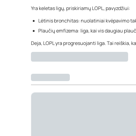
Yra keletas ligų, priskiriamų LOPL, pavyzdžiui:
Lėtinis bronchitas: nuolatiniai kvėpavimo t
Plaučių emfizema: liga, kai vis daugiau plauč
Deja, LOPL yra progresuojanti liga. Tai reiškia, k