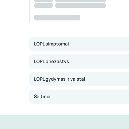
LOPL simptomai
Sergant LOPL, plaučiai yra negrįžtamai pažeist
LOPL priežastys
Dusulys
LOPL gydymas ir vaistai
Kosulys
Nuovargis, sumažėjusi energija
Šaltiniai
Pasunkėjęs kvėpavimas
Skreplių atkosėjimas.