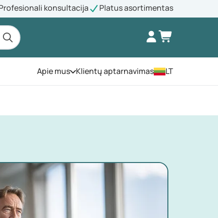
Profesionali konsultacija
Platus asortimentas
Apie mus
Klientų aptarnavimas
LT
Atidarykite meniu