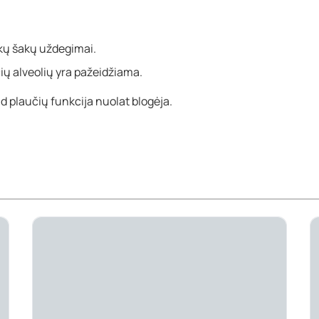
akų šakų uždegimai.
ių alveolių yra pažeidžiama.
ad plaučių funkcija nuolat blogėja.