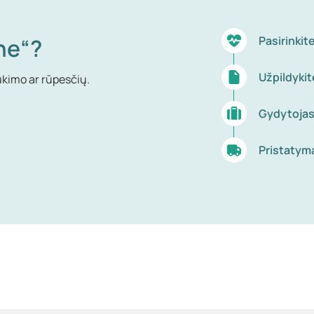
ne“?
Pasirinki
Užpildyki
ukimo ar rūpesčių.
Gydytojas
Pristatym