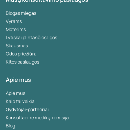
Blogas miegas
Vyrams
Moterims
Lytiškai plintančios ligos
Skausmas
Odos priežiūra
Kitos paslaugos
Apie mus
Apie mus
Kaip tai veikia
Gydytojai-partneriai
Konsultacinė medikų komisija
Blog