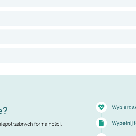
e?
Wybierz s
Wypełnij 
 niepotrzebnych formalności.