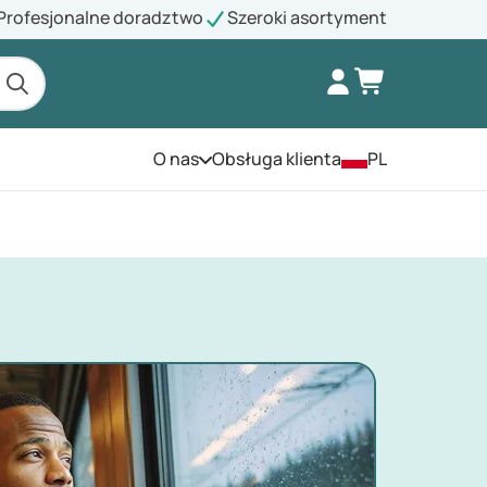
Profesjonalne doradztwo
Szeroki asortyment
O nas
Obsługa klienta
PL
Otwórz menu