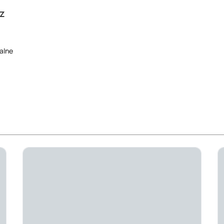
z
alne