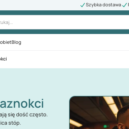
Szybka dostawa
kobiet
Blog
okci
paznokci
ają się dość często.
ica stóp.