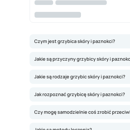
Czym jest grzybica skóry i paznokci?
Infekcje grzybicze i drożdżakowe w tkankach 
Jakie są przyczyny grzybicy skóry i paznokc
drożdżakami. W takich warunkach niektóre rod
starsze i te z osłabioną odpornością są bardzi
Jakie są rodzaje grzybic skóry i paznokci?
głowy, są zaraźliwe, inne, jak łupież pstry, ju
konieczne, bo zazwyczaj nie pojawiają się dol
Jak rozpoznać grzybicę skóry i paznokci?
Czy mogę samodzielnie coś zrobić przeciwk
Jakie są metody leczenia?