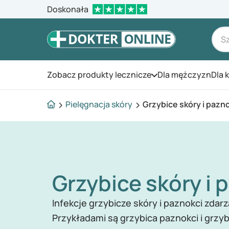
Doskonała
Zobacz produkty lecznicze
Dla mężczyzn
Dla 
Otwórz menu
Pielęgnacja skóry
Grzybice skóry i pazn
Grzybice skóry i 
Infekcje grzybicze skóry i paznokci zdarz
Przykładami są grzybica paznokci i grzyb