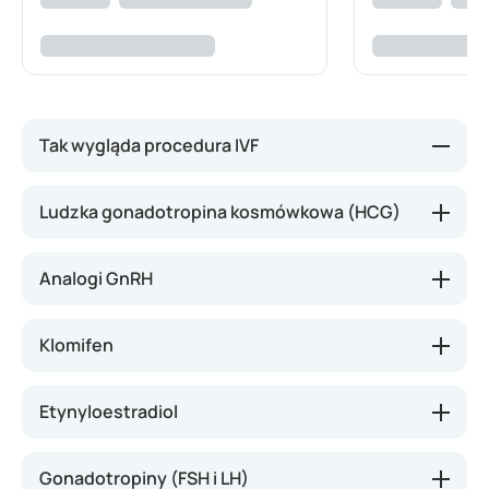
Tak wygląda procedura IVF
Typowy przebieg procedury IVF wygląda tak:
Ludzka gonadotropina kosmówkowa (HCG)
Zahamowanie naturalnego miesięcznego cyklu
hormonalnego
Analogi GnRH
Stymulacja dojrzewania komórek jajowych
Monitorowanie postępów
Klomifen
Pobranie komórek jajowych
Zapłodnienie komórek jajowych
Etynyloestradiol
Transfer zarodka
Gonadotropiny (FSH i LH)
Poniżej znajdziesz przegląd najczęściej