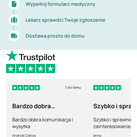
Wypełnij formularz medyczny
Lekarz sprawdzi Twoje zgłoszenie
Dostawa prosto do domu
7 dni temu
Bardzo dobra
Szybko i spra
komunikacja i wysyłka
Bardzo dobra komunikacja i
Szybko i sprawnie.
wysyłka
zainteresowanie po
pełny profesjonaliz
Andrzej Cielica
anna