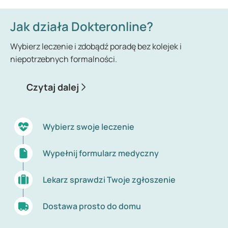
Migrena najczęściej pojawia się między 15. a 55.
Jak działa Dokteronline?
rokiem życia. U niektórych kobiet ataki występują
tylko podczas miesiączki – to tzw. migrena
Wybierz leczenie i zdobądź poradę bez kolejek i
menstruacyjna. Ból migrenowy zwykle pojawia się
niepotrzebnych formalności.
po jednej stronie głowy i ma pulsujący lub tętniący
charakter. Podczas ataku migreny nie da się robić
Czytaj dalej
nic innego.
Wybierz swoje leczenie
Wypełnij formularz medyczny
Lekarz sprawdzi Twoje zgłoszenie
Dostawa prosto do domu