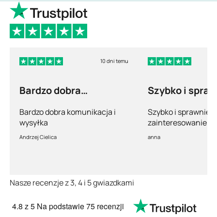
10 dni temu
Bardzo dobra
Szybko i spra
komunikacja i wysyłka
Bardzo dobra komunikacja i
Szybko i sprawnie.
wysyłka
zainteresowanie po
pełny profesjonaliz
Andrzej Cielica
anna
Nasze recenzje z 3, 4 i 5 gwiazdkami
4.8
z 5
Na podstawie
75 recenzji