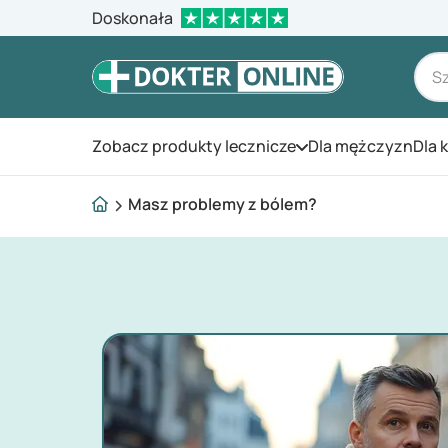
Doskonała
Zobacz produkty lecznicze
Dla mężczyzn
Dla 
Otwórz menu
Masz problemy z bólem?