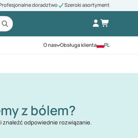
Profesjonalne doradztwo
Szeroki asortyment
O nas
Obsługa klienta
PL
Otwórz menu
emy z bólem?
i znaleźć odpowiednie rozwiązanie.