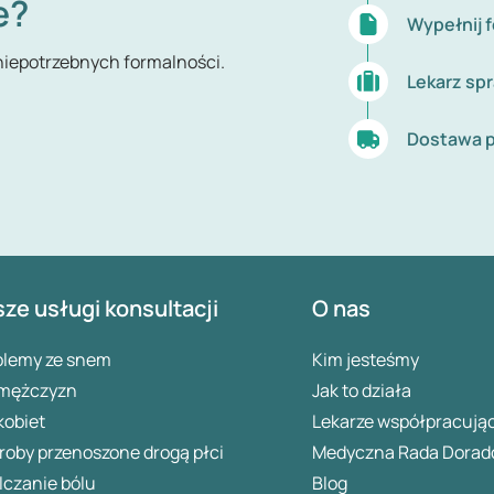
e?
Wypełnij 
 niepotrzebnych formalności.
Lekarz sp
Dostawa p
ze usługi konsultacji
O nas
blemy ze snem
Kim jesteśmy
 mężczyzn
Jak to działa
kobiet
Lekarze współpracują
oby przenoszone drogą płci
Medyczna Rada Dorad
lczanie bólu
Blog