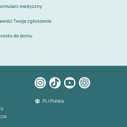
formularz medyczny
rawdzi Twoje zgłoszenie
rosto do domu
PL | Polska
cy
cza