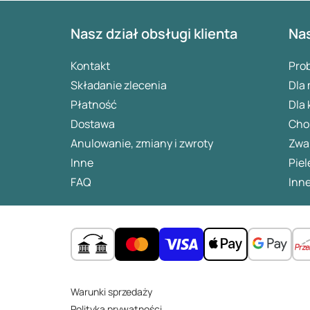
Nasz dział obsługi klienta
Nas
Kontakt
Pro
Składanie zlecenia
Dla
Płatność
Dla 
Dostawa
Chor
Anulowanie, zmiany i zwroty
Zwa
Inne
Piel
FAQ
Inne
Warunki sprzedaży
Polityka prywatności