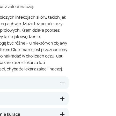
karz zaleci inaczej.
iczych infekcjach skóry, takich jak
bica pachwin. Może też pomóc przy
płciowych. Krem działa poprzez
y takie jak swędzenie,
mogą być różne – u niektórych objawy
. Krem Clotrimazol jest przeznaczony
go nakładać w okolicach oczu, ust
kazane przez lekarza lub
ci, chyba że lekarz zaleci inaczej.
 drożdżaków. Dzięki temu skóra
ak swędzenie, zaczerwienienie i
akłada się bezpośrednio na
ie kuracji
ałanie tam, gdzie trzeba. Plusem