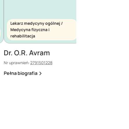
Lekarz medycyny ogólnej /
Medycyna fizyczna i
Lekarz medycyny ogó
rehabilitacja
Medycyna ratunkow
Dr. O.R. Avram
Dr. E. Maescu
Nr uprawnień:
2791501228
Nr uprawnień:
880308308
Pełna biografia
Pełna biografia