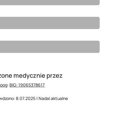
zone medycznie przez
hoog
:
BIG: 19065378617
wdzono: 8.07.2025 | Nadal aktualne