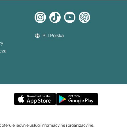
PL | Polska
cy
cza
z oferuje jedynie usługi informacyjne i organizacyjne.