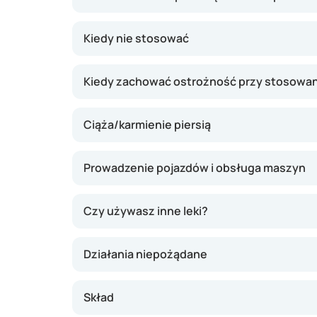
jest to, że często już po kilku dniach widać 
kurację, żeby infekcja nie wróciła.
Kiedy nie stosować
Kiedy zachować ostrożność przy stosowan
Ciąża/karmienie piersią
Prowadzenie pojazdów i obsługa maszyn
Czy używasz inne leki?
Działania niepożądane
Skład