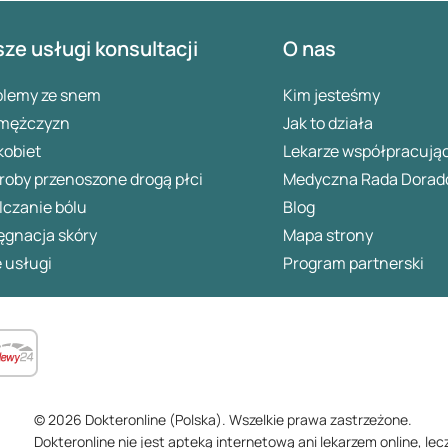
ze usługi konsultacji
O nas
blemy ze snem
Kim jesteśmy
 mężczyzn
Jak to działa
kobiet
Lekarze współpracują
oby przenoszone drogą płci
Medyczna Rada Dorad
lczanie bólu
Blog
ęgnacja skóry
Mapa strony
 usługi
Program partnerski
© 2026 Dokteronline (Polska). Wszelkie prawa zastrzeżone.
Dokteronline nie jest apteką internetową ani lekarzem online, lec