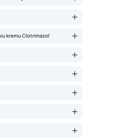
poprawę, ale ważne, żeby dokończyć
iu kremu Clotrimazol