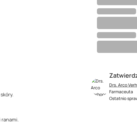
Zatwierd
Drs. Arco Ver
Farmaceuta
 skóry.
Ostatnio spra
i ranami.