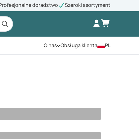
Profesjonalne doradztwo
Szeroki asortyment
O nas
Obsługa klienta
PL
Otwórz menu