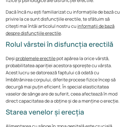
fizice și psihologice ale disfuncției erectile.
Dacă încă nu ești familiarizat cu informațiile de bază cu
privire la ce sunt disfuncțiile erectile, te sfătuim să
citești mai întâi articolul nostru cu
informații de bază
despre disfuncțiile erectile
.
Rolul vârstei în disfuncția erectilă
Deși
problemele erectile
pot apărea la orice vârstă,
probabilitatea apariției acestora sporește cu vârsta.
Acest lucru se datorează faptului că odată cu
îmbătrânirea corpului, diferite procese fizice încep să
decurgă mai puțin eficient. În special elasticitatea
vaselor de sânge are de suferit, ceea afectează în mod
direct capacitatea de a obține și de a menține o erecție.
Starea venelor și erecția
Alimentarea cu sânge în zona genitală este crucială