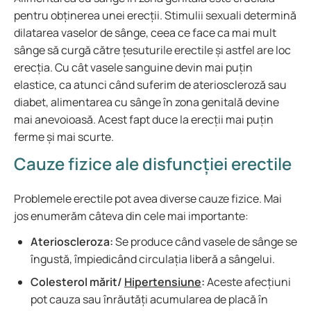
pentru obținerea unei erecții. Stimulii sexuali determină
dilatarea vaselor de sânge, ceea ce face ca mai mult
sânge să curgă către țesuturile erectile și astfel are loc
erecția. Cu cât vasele sanguine devin mai puțin
elastice, ca atunci când suferim de aterioscleroză sau
diabet, alimentarea cu sânge în zona genitală devine
mai anevoioasă. Acest fapt duce la erecții mai puțin
ferme și mai scurte.
Cauze fizice ale disfuncției erectile
Problemele erectile pot avea diverse cauze fizice. Mai
jos enumerăm câteva din cele mai importante:
Aterioscleroza:
Se produce când vasele de sânge se
îngustă, împiedicând circulația liberă a sângelui.
Colesterol mărit/
Hipertensiune
:
Aceste afecțiuni
pot cauza sau înrăutăți acumularea de placă în