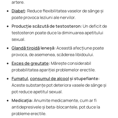
artere.
Diabet
:
Reduce flexibilitatea vaselor de sânge și
poate provoca leziuni ale nervilor.
Producție scăzută de testosteron:
Un deficit de
testosteron poate duce la diminuarea apetitului
sexual.
Glandă tiroidă
leneșă:
Această afecțiune poate
provoca, de asemenea, scăderea libidoului.
Exces de greutate
:
Mărește considerabil
probabilitatea apariției problemelor erectile.
Fumatul
,
consumul de alcool
și stupefiante:
Aceste substanțe pot deteriora vasele de sânge și
pot reduce apetitul sexual.
Medicația:
Anumite medicamente, cum ar fi
antidepresivele și beta-blocantele, pot duce la
probleme erectile.