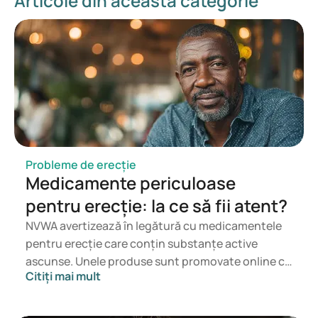
Articole din această categorie
Erectile Dysfunction: Causes, Diagnosis and Treatment: An
Update - PMC (nih.gov)
Erectile dysfunction: causes, assessment and
management options - PMC (nih.gov)
Probleme de erecție
Medicamente periculoase
pentru erecție: la ce să fii atent?
NVWA avertizează în legătură cu medicamentele
pentru erecție care conțin substanțe active
ascunse. Unele produse sunt promovate online ca
Citiți mai mult
suplimente, stimulente pentru libido sau
alternative naturale, dar pot conține substanțe
care nu sunt menționate pe etichetă. Dacă ai