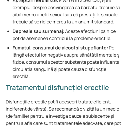
Așteptări nerealiste:
E vorba în acest caz, spre
exemplu, despre convingerea că bărbatul trebuie să
aibă mereu apetit sexual sau că prestațiile sexuale
trebuie să se ridice mereu la un anumit standard.
Depresie sau surmenaj:
Aceste afecțiuni psihice
pot de asemenea contribui la probleme erectile.
Fumatul, consumul de alcool și stupefiante:
Pe
lângă efectul lor negativ asupra sănătății mentale și
fizice, consumul acestor substanțe poate influența
circulația sanguină și poate cauza disfuncție
erectilă.
Tratamentul disfuncției erectile
Disfuncțiile erectile pot fi adeseori tratate eficient,
indiferent de vârstă. Se recomandă o vizită la un medic
(de familie) pentru a investiga cauzele subiacente și
pentru a afla care sunt tratamentele adecvate, care pot