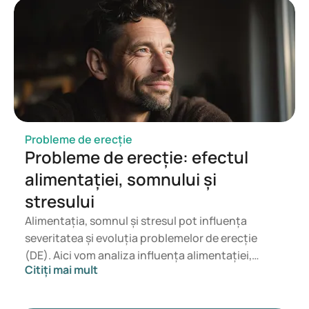
probleme de erecție, este important să optezi
pentru o abordare medicală responsabilă.
Probleme de erecție
Probleme de erecție: efectul
alimentației, somnului și
stresului
Alimentația, somnul și stresul pot influența
severitatea și evoluția problemelor de erecție
(DE). Aici vom analiza influența alimentației,
Citiți mai mult
somnului și stresului asupra problemelor de
erecție și ce poți face pentru a păstra sau
îmbunătăți relațiile intime.