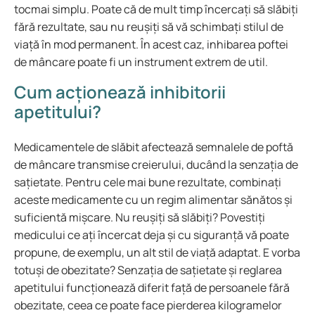
tocmai simplu. Poate că de mult timp încercați să slăbiți
fără rezultate, sau nu reușiți să vă schimbați stilul de
viață în mod permanent. În acest caz, inhibarea poftei
de mâncare poate fi un instrument extrem de util.
Cum acționează inhibitorii
apetitului?
Medicamentele de slăbit afectează semnalele de poftă
de mâncare transmise creierului, ducând la senzația de
sațietate. Pentru cele mai bune rezultate, combinați
aceste medicamente cu un regim alimentar sănătos și
suficientă mișcare. Nu reușiți să slăbiți? Povestiți
medicului ce ați încercat deja și cu siguranță vă poate
propune, de exemplu, un alt stil de viață adaptat. E vorba
totuși de obezitate? Senzația de sațietate și reglarea
apetitului funcționează diferit față de persoanele fără
obezitate, ceea ce poate face pierderea kilogramelor