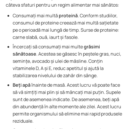
câteva sfaturi pentru un regim alimentar mai sănătos:
Consumați mai multă
proteină
. Conform studiilor,
consumul de proteine creează mai multă sațietate
pe o perioadă mai lungă de timp. Surse de proteine:
carne slabă, ouă, iaurt și fasole.
Încercați să consumați mai multe
grăsimi
sănătoase
. Acestea se găsesc în peștele gras, nuci,
semințe, avocado și ulei de măsline. Conțin
vitaminele D, A și E, reduc apetitul și ajută la
stabilizarea nivelului de zahăr din sânge.
Beți apă
înainte de masă. Acest lucru vă poate face
să vă simțiți mai plin și să mâncați mai puțin. Supele
sunt de asemenea indicate. De asemenea, beți apă
din abundență în alte momente ale zilei. Acest lucru
permite organismului să elimine mai rapid produsele
reziduale.