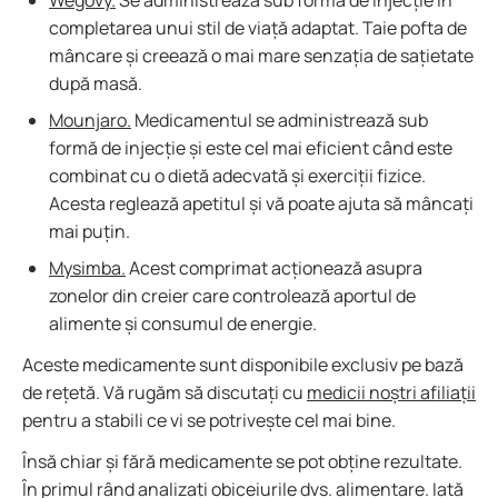
Wegovy.
Se administrează sub formă de injecție în
completarea unui stil de viață adaptat. Taie pofta de
mâncare și creează o mai mare senzația de sațietate
după masă.
Mounjaro.
Medicamentul se administrează sub
formă de injecție și este cel mai eficient când este
combinat cu o dietă adecvată și exerciții fizice.
Acesta reglează apetitul și vă poate ajuta să mâncați
mai puțin.
Mysimba.
Acest comprimat acționează asupra
zonelor din creier care controlează aportul de
alimente și consumul de energie.
Aceste medicamente sunt disponibile exclusiv pe bază
de rețetă. Vă rugăm să discutați cu
medicii noștri afiliații
pentru a stabili ce vi se potrivește cel mai bine.
Însă chiar și fără medicamente se pot obține rezultate.
În primul rând analizați obiceiurile dvs. alimentare. Iată