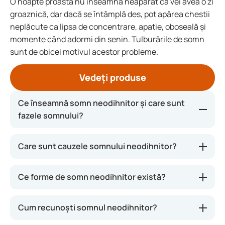
O noapte proastă nu înseamnă neapărat că vei avea o zi
groaznică, dar dacă se întâmplă des, pot apărea chestii
neplăcute ca lipsa de concentrare, apatie, oboseală și
momente când adormi din senin. Tulburările de somn
sunt de obicei motivul acestor probleme.
Vedeți produse
Ce înseamnă somn neodihnitor și care sunt
fazele somnului?
Un adult sănătos are nevoie de șapte până la nouă
Care sunt cauzele somnului neodihnitor?
ore de somn pe noapte. Nu e nicio problemă dacă
uneori dormi mai puțin, dar dacă se tot repetă și îți
Ce forme de somn neodihnitor există?
afectează viața, deja vorbim de probleme cu
somnul. În timpul acestor ore de somn, trecem
printr-un ciclu cu patru stadii. Acest ciclu se repetă
Cum recunoști somnul neodihnitor?
de mai multe ori pe noapte.