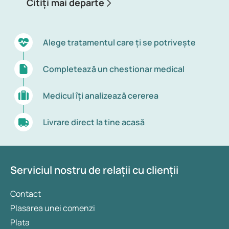
Citiți mai departe
profund. În stadiul ăsta, inima bate și mai încet,
mușchii se relaxează și mai tare. Acum chiar dormi
adânc și nu te trezești ușor la zgomote. Acum
începe procesul de refacere a corpului și minții. În
Alege tratamentul care ți se potrivește
somnul profund, organele și mușchii se refac, iar
creierul procesează ce ai acumulat peste zi.
Completează un chestionar medical
Stadiul 4: Somnul REM
Medicul îți analizează cererea
La final, mai e și al patrulea stadiu: somnul REM.
REM vine de la Rapid Eye Movement. E vorba de
Livrare direct la tine acasă
mișcarea rapidă a pleoapelor. Tensiunea și ritmul
cardiac cresc, respiri mai repede. Somnul REM
consumă multă energie, aici visezi. Creierul tău e la
fel de activ ca atunci când ești treaz.
Serviciul nostru de relații cu clienții
Toate cele patru stadii se repetă pe parcursul
Contact
nopții, oricât de des. Somnul e super important
Plasarea unei comenzi
pentru starea noastră de bine. În timpul somnului,
Plata
corpul și mintea trec printr-un proces serios de