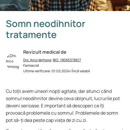
Somn neodihnitor
tratamente
Revizuit medical de
Drs. Arco Verhoog
:
BIG: 19065378617
Farmacist
Ultima verificare: 01.02.2024 | Încă valabil
Cu toții avem uneori nopți agitate, dar atunci când
somnul neodihnitor devine ceva obișnuit, lucrurile pot
deveni serioase. E important să descoperi ce îți
provoacă problemele cu somnul. Problemele de somn
pot să-ți dea peste cap viața de zi cu zi.