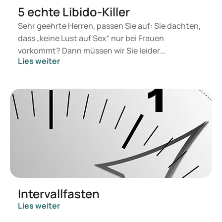
5 echte Libido-Killer
Sehr geehrte Herren, passen Sie auf: Sie dachten,
dass „keine Lust auf Sex“ nur bei Frauen
vorkommt? Dann müssen wir Sie leider
Lies weiter
enttäuschen. Männer haben genauso wie Frauen
ab und zu einmal weniger Lust auf Sex.
Glücklicherweise kann man gegen ein niedriges
Verlangen nach Geschlechtsverkehr (auch Libido
genannt) in den meisten Fällen etwas tun.
Dokteronline.com klärt Sie hier über die fünf
größten Libido-Killer auf. Vermeiden Sie diese
Störfaktoren und werden Sie wieder zu einem
Tiger im Bett!
Intervallfasten
Lies weiter