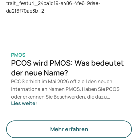
Ihrer Gesundheit, Ihres BMI und Ihres
Medikamentenkonsums.
PMOS
PCOS wird PMOS: Was bedeutet
der neue Name?
PCOS erhielt im Mai 2026 offiziell den neuen
internationalen Namen PMOS. Haben Sie PCOS
oder erkennen Sie Beschwerden, die dazu
Lies weiter
passen? Medizinisch ändert sich zunächst nichts.
Der neue Begriff legt jedoch mehr Gewicht auf
Hormone, den Stoffwechsel und die Funktion der
Eierstöcke.
Mehr erfahren