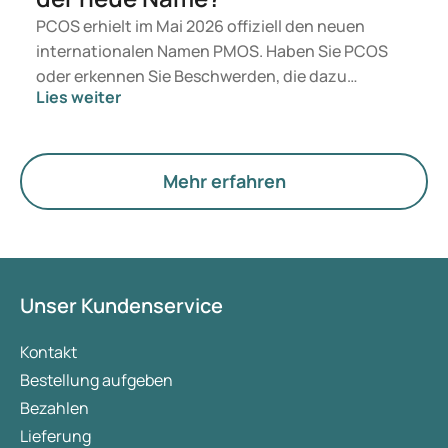
PCOS erhielt im Mai 2026 offiziell den neuen
internationalen Namen PMOS. Haben Sie PCOS
oder erkennen Sie Beschwerden, die dazu
Lies weiter
passen? Medizinisch ändert sich zunächst nichts.
Der neue Begriff legt jedoch mehr Gewicht auf
Hormone, den Stoffwechsel und die Funktion der
Eierstöcke.
Mehr erfahren
Unser Kundenservice
Kontakt
Bestellung aufgeben
Bezahlen
Lieferung